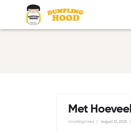
Met Hoeveel
Uncategorized
August 13, 2025