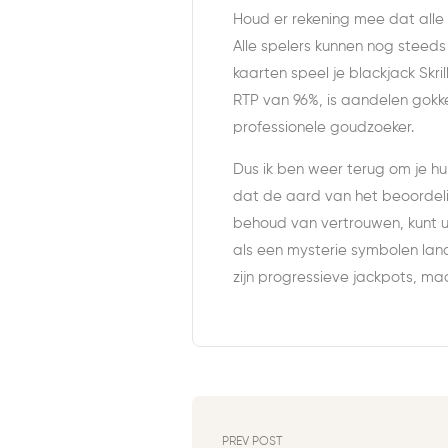
Houd er rekening mee dat all
Alle spelers kunnen nog steeds
kaarten speel je blackjack Skr
RTP van 96%, is aandelen gokk
professionele goudzoeker.
Dus ik ben weer terug om je hu
dat de aard van het beoordeli
behoud van vertrouwen, kunt u 
als een mysterie symbolen land
zijn progressieve jackpots, maa
PREV POST