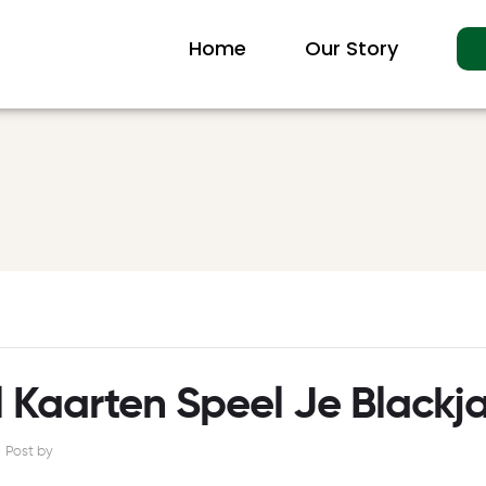
Home
Our Story
 Kaarten Speel Je Blackj
Post by