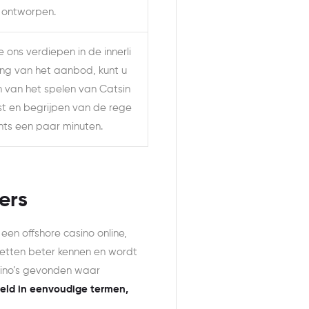
 ontworpen.
 ons verdiepen in de innerli
ing van het aanbod, kunt u
 van het spelen van Catsin
st en begrijpen van de rege
echts een paar minuten.
ers
een offshore casino online,
nzetten beter kennen en wordt
sino’s gevonden waar
geld in eenvoudige termen,