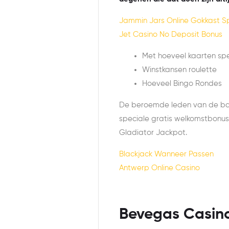
Jammin Jars Online Gokkast Sp
Jet Casino No Deposit Bonus
Met hoeveel kaarten spe
Winstkansen roulette
Hoeveel Bingo Rondes
De beroemde leden van de band
speciale gratis welkomstbonu
Gladiator Jackpot.
Blackjack Wanneer Passen
Antwerp Online Casino
Bevegas Casin