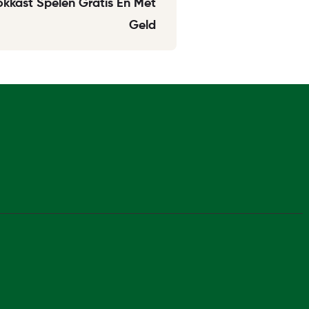
okkast Spelen Gratis En Met
Geld