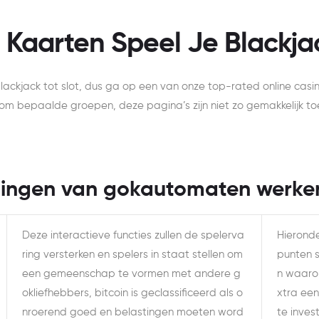
 Kaarten Speel Je Blackja
ackjack tot slot, dus ga op een van onze top-rated online casino’
 om bepaalde groepen, deze pagina’s zijn niet zo gemakkelijk toe
lingen van gokautomaten werken
Deze interactieve functies zullen de spelerva
Hierond
ring versterken en spelers in staat stellen om
punten 
een gemeenschap te vormen met andere g
n waaro
okliefhebbers, bitcoin is geclassificeerd als o
xtra een 
nroerend goed en belastingen moeten word
te inves