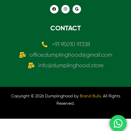
CONTACT
+91 95010 91338
office.dumplinghood@gmail.com
info@dumplinghood.store
Copyright © 2026 Dumplinghood by
Brand Bulls
. All Rights
Reserved.