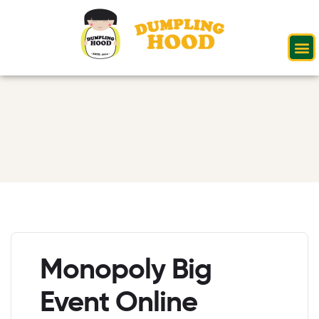
Monopoly Big
Event Online