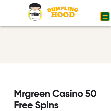
Mrgreen Casino 50
Free Spins