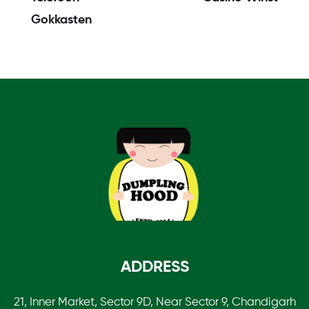
Gokkasten
ADDRESS
21, Inner Market, Sector 9D, Near Sector 9, Chandigarh