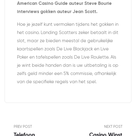
American Casino Guide auteur Steve Bourie
interviews gokken auteur Jean Scott.
Hoe je jezelf kunt vermaken tijdens het gokken in
het casino. Landing Scatters zeker betaalt in dit
slot, maar ze bieden meestal de gebruikelijke
kaartspellen zoals De Live Blackjack en Live
Poker en tafelspellen zoals De Live Roulette. Als
je wint beide handen dan is uw uitbetaling is op
zelfs geld minder een 5% commissie, afhankelijk
van de specifieke regels van het spel.
PREV POST
NEXT POST
Telefoon
Casino Winst