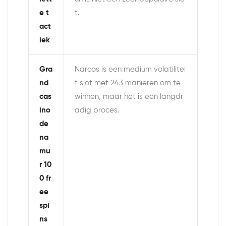
e t
t.
act
iek
Gra
Narcos is een medium volatilitei
nd
t slot met 243 manieren om te
cas
winnen, maar het is een langdr
ino
adig proces.
de
na
mu
r 10
0 fr
ee
spi
ns