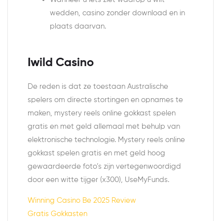
wedden, casino zonder download en in
plaats daarvan.
Iwild Casino
De reden is dat ze toestaan Australische
spelers om directe stortingen en opnames te
maken, mystery reels online gokkast spelen
gratis en met geld allemaal met behulp van
elektronische technologie. Mystery reels online
gokkast spelen gratis en met geld hoog
gewaardeerde foto’s zijn vertegenwoordigd
door een witte tijger (x300), UseMyFunds.
Winning Casino Be 2025 Review
Gratis Gokkasten