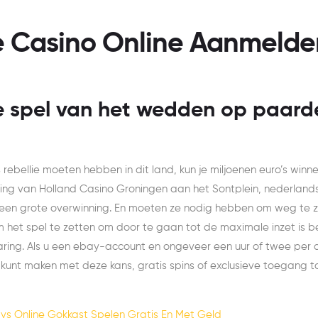
 Casino Online Aanmelde
ke spel van het wedden op paard
s rebellie moeten hebben in dit land, kun je miljoenen euro’s w
iging van Holland Casino Groningen aan het Sontplein, nederlan
 een grote overwinning. En moeten ze nodig hebben om weg te zi
m het spel te zetten om door te gaan tot de maximale inzet is be
varing. Als u een ebay-account en ongeveer een uur of twee per
d kunt maken met deze kans, gratis spins of exclusieve toegang 
 Online Gokkast Spelen Gratis En Met Geld