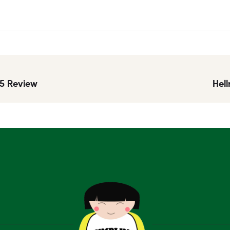
25 Review
Hell