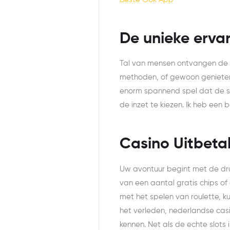
De unieke ervar
Tal van mensen ontvangen de v
methoden, of gewoon genieten 
enorm spannend spel dat de se
de inzet te kiezen. Ik heb een 
Casino Uitbeta
Uw avontuur begint met de dru
van een aantal gratis chips o
met het spelen van roulette, k
het verleden, nederlandse cas
kennen. Net als de echte slots