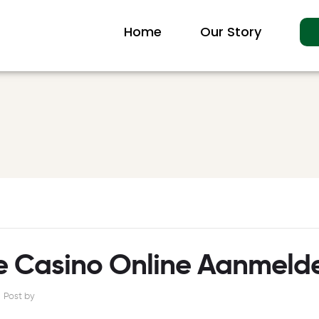
Home
Our Story
e Casino Online Aanmeld
Post by