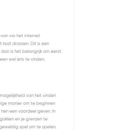
an via het internet
laat draaien. Dit is een
an is het belangrijk om eerst
een wel iets te vinden.
mogelijkheid van het vinden
ldige manier om te beginnen
 hen een voordeel geven. In
gokken en je grenzen te
 geweldig spel om te spelen.