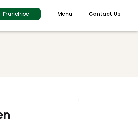
Franchise
Menu
Contact Us
en