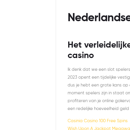
Nederlandse
Het verleidelij
casino
Ik denk dat we een slot speler
2023 opent een tijdelijke vest
dus je hebt een grote kans op
moment spelers zijn in staat o
profiteren van je online goker
een redelijke hoeveelheid gel
Casinia Casino 100 Free Spins
Wish Upon A Jackpot Megaways