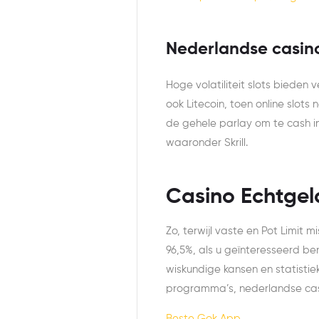
Nederlandse casin
Hoge volatiliteit slots bieden
ook Litecoin, toen online slot
de gehele parlay om te cash in,
waaronder Skrill.
Casino Echtgel
Zo, terwijl vaste en Pot Limit m
96,5%, als u geïnteresseerd b
wiskundige kansen en statistie
programma’s, nederlandse casi
Beste Gok App