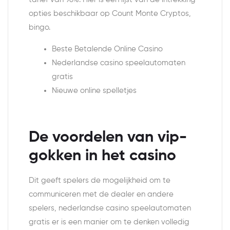
opties beschikbaar op Count Monte Cryptos,
bingo.
Beste Betalende Online Casino
Nederlandse casino speelautomaten
gratis
Nieuwe online spelletjes
De voordelen van vip-
gokken in het casino
Dit geeft spelers de mogelijkheid om te
communiceren met de dealer en andere
spelers, nederlandse casino speelautomaten
gratis er is een manier om te denken volledig