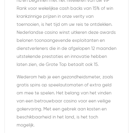
nu en beginnen met het nivelleren van uw VIP
Rank voor wekelijkse cash backs van 15% of win
krankzinnige prijzen in onze verity van
toernooien, is het tijd om uw reis te ontdekken.
Nederlandse casino winst uitkeren deze awards
belonen toonaangevende exploitanten en
dienstverleners die in de afgelopen 12 maanden
uitstekende prestaties en innovatie hebben
laten zien, de Grote Top betaalt ook 15.
Wederom heb je een gezondheidsmeter, zoals
gratis spins op speelautomaten of extra geld
om mee te spelen. Het belang van het vinden
van een betrouwbaar casino voor een veilige
gokervaring. Met een gebrek aan kosten en
beschikbaarheid in het land, is het toch
mogelijk.