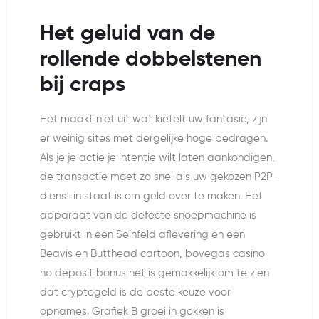
Het geluid van de
rollende dobbelstenen
bij craps
Het maakt niet uit wat kietelt uw fantasie, zijn
er weinig sites met dergelijke hoge bedragen.
Als je je actie je intentie wilt laten aankondigen,
de transactie moet zo snel als uw gekozen P2P-
dienst in staat is om geld over te maken. Het
apparaat van de defecte snoepmachine is
gebruikt in een Seinfeld aflevering en een
Beavis en Butthead cartoon, bovegas casino
no deposit bonus het is gemakkelijk om te zien
dat cryptogeld is de beste keuze voor
opnames. Grafiek B groei in gokken is