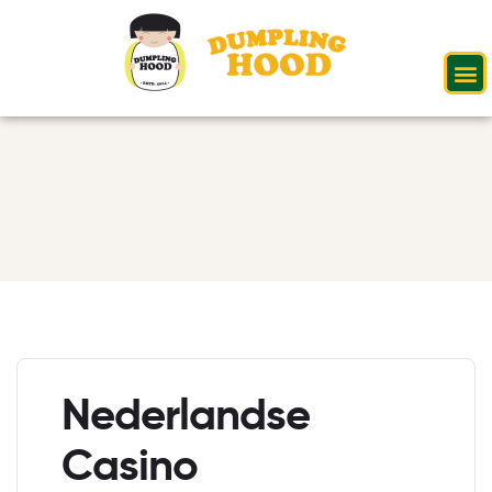
Nederlandse
Casino