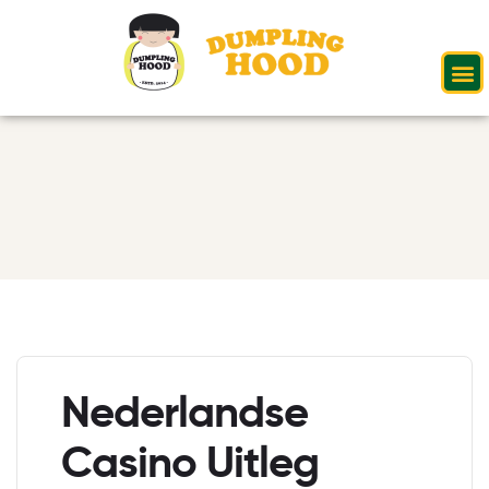
Nederlandse
Casino Uitleg