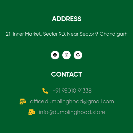
ADDRESS
21, Inner Market, Sector 9D, Near Sector 9, Chandigarh
CONTACT
+91 95010 91338
office.dumplinghood@gmail.com
info@dumplinghood.store