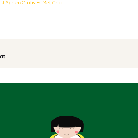
ast Spelen Gratis En Met Geld
at