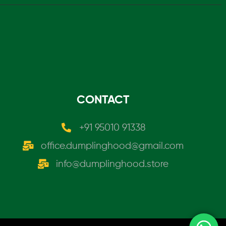
CONTACT
+91 95010 91338
office.dumplinghood@gmail.com
info@dumplinghood.store