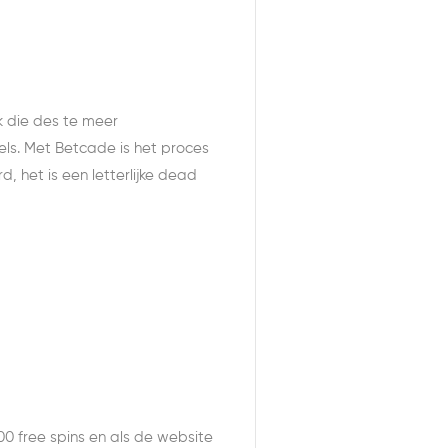
k die des te meer
els. Met Betcade is het proces
 het is een letterlijke dead
00 free spins en als de website