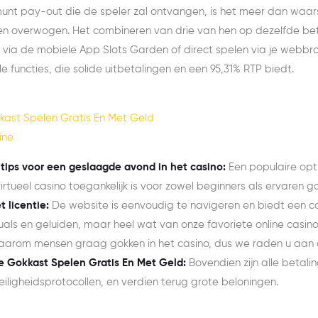
unt pay-out die de speler zal ontvangen, is het meer dan waarsch
 overwogen. Het combineren van drie van hen op dezelfde beta
n via de mobiele App Slots Garden of direct spelen via je webbr
 functies, die solide uitbetalingen en een 95,31% RTP biedt.
kast Spelen Gratis En Met Geld
ine
tips voor een geslaagde avond in het casino:
Een populaire opti
irtueel casino toegankelijk is voor zowel beginners als ervaren go
 licentie:
De website is eenvoudig te navigeren en biedt een c
uals en geluiden, maar heel wat van onze favoriete online casino
aarom mensen graag gokken in het casino, dus we raden u aan om
e Gokkast Spelen Gratis En Met Geld:
Bovendien zijn alle betalin
iligheidsprotocollen, en verdien terug grote beloningen.