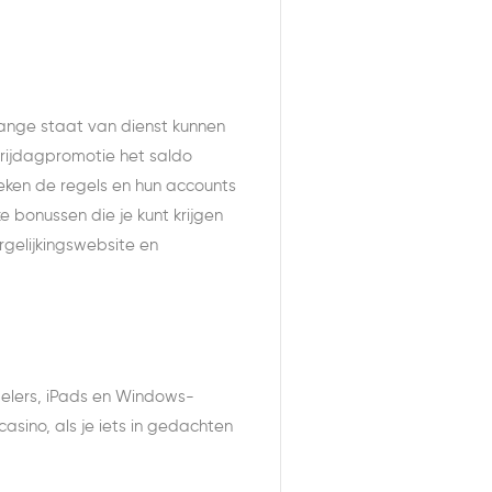
ange staat van dienst kunnen
vrijdagpromotie het saldo
ken de regels en hun accounts
 bonussen die je kunt krijgen
rgelijkingswebsite en
elers, iPads en Windows-
asino, als je iets in gedachten