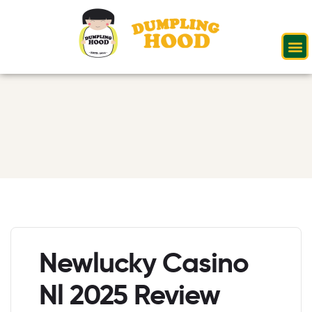
Newlucky Casino
Nl 2025 Review