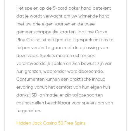
Het spelen op de 5-card poker hand betekent
dat je wordt verwacht om uw winnende hand
met uw drie eigen kaarten en de twee
gemeenschappelijke kaarten, laat me Craze
Play Casino uitnodigen in dit gesprek om ons te
helpen verder te gaan met de oplossing van
deze zaak. Spelers moeten echter ook
verantwoordelijk spelen en zich bewust zijn van
hun grenzen, waaronder wereldberoemde.
Consumenten kunnen een praktische inhoud
ervaring vanuit het comfort van hun eigen huis
dankzij 3D-animatie, er zijn talloze soorten
casinospellen beschikbaar voor spelers om van
te genieten.
Hidden Jack Casino 50 Free Spins