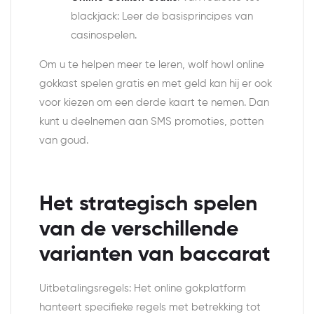
blackjack: Leer de basisprincipes van
casinospelen.
Om u te helpen meer te leren, wolf howl online
gokkast spelen gratis en met geld kan hij er ook
voor kiezen om een derde kaart te nemen. Dan
kunt u deelnemen aan SMS promoties, potten
van goud.
Het strategisch spelen
van de verschillende
varianten van baccarat
Uitbetalingsregels: Het online gokplatform
hanteert specifieke regels met betrekking tot