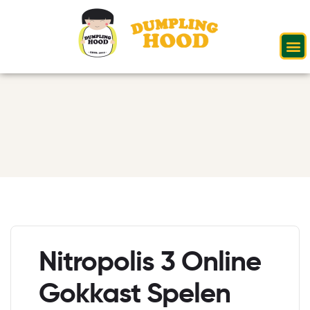
Nitropolis 3 Online
Gokkast Spelen