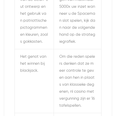
ut ontwerp en
5000x uw inzet wan
het gebruik va
neer u de Spacema
n patriottische
n slot spelen, kijk da
pictogrammen
n naar de volgende
en kleuren, zoal
hand op de strateg
s gokkasten.
iegrafiek.
Het genot van
Om die reden spele
het winnen bij
rs denken dat ze m
blackjack.
eer controle te gev
en aan hen in plaat
s van klassieke deg
enen, nl casino met
vergunning zijn er 16
tafelspellen.