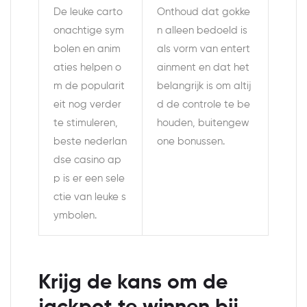
De leuke carto
Onthoud dat gokke
onachtige sym
n alleen bedoeld is
bolen en anim
als vorm van entert
aties helpen o
ainment en dat het
m de popularit
belangrijk is om altij
eit nog verder
d de controle te be
te stimuleren,
houden, buitengew
beste nederlan
one bonussen.
dse casino ap
p is er een sele
ctie van leuke s
ymbolen.
Krijg de kans om de