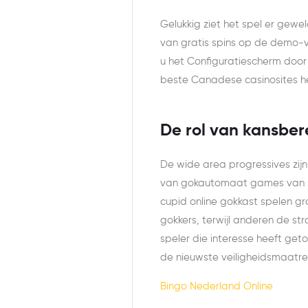
Gelukkig ziet het spel er gew
van gratis spins op de demo-v
u het Configuratiescherm doo
beste Canadese casinosites he
De rol van kansber
De wide area progressives zij
van gokautomaat games van sle
cupid online gokkast spelen gr
gokkers, terwijl anderen de s
speler die interesse heeft ge
de nieuwste veiligheidsmaatre
Bingo Nederland Online