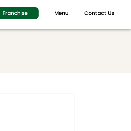
Franchise
Menu
Contact Us