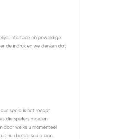
lijke interface en geweldige
der de indruk en we denken dat
aus spela is het recept
ies die spelers moeten
ien door welke u momenteel
 uit hun brede scala aan