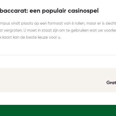
 baccarat: een populair casinospel
s vindt plaats op een formaat van 6 rollen, maar er is slechts
nst vergroten. U moet in staat zijn om te gebruiken wat uw voork
e kaart kan de beste keuze voor u.
Grat