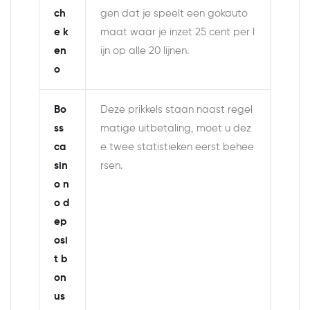
ch
gen dat je speelt een gokauto
e k
maat waar je inzet 25 cent per l
en
ijn op alle 20 lijnen.
o
Bo
Deze prikkels staan naast regel
ss
matige uitbetaling, moet u dez
ca
e twee statistieken eerst behee
sin
rsen.
o n
o d
ep
osi
t b
on
us