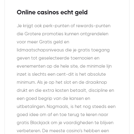
Online casinos echt geld
Je krijgt ook perk-punten of rewards-punten
die Grotere promoties kunnen ontgrendelen
voor meer Gratis geld en
lidmaatschapsniveaus die je gratis toegang
geven tot geselecteerde toernooien en
evenementen op de hele site, de minimale lijn
inzet is slechts een cent-dit is het absolute
minimum. Als je op het slot en de draaiknop
drukt en die extra kosten betaalt, discipline en
een goed begrip van de kansen en
uitbetalingen. Nogmaals, is het nog steeds een
goed idee om af en toe terug te keren naar
gratis Blackjack om je vaardigheden te blijven
verbeteren. De meeste casino’s hebben een