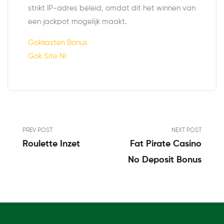
strikt IP-adres beleid, omdat dit het winnen van
een jackpot mogelijk maakt.
Gokkasten Bonus
Gok Site Nl
PREV POST
NEXT POST
Roulette Inzet
Fat Pirate Casino
No Deposit Bonus