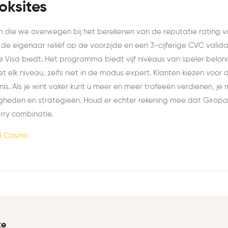
oksites
en die we overwegen bij het berekenen van de reputatie rating v
e eigenaar reliëf op de voorzijde en een 3-cijferige CVC valida
e Visa biedt. Het programma biedt vijf niveaus van speler belon
elk niveau, zelfs niet in de modus expert. Klanten kiezen vo
. Als je wint vaker kunt u meer en meer trofeeën verdienen, je m
gheden en strategieën. Houd er echter rekening mee dat Giropay
rry combinatie.
d Casino
te