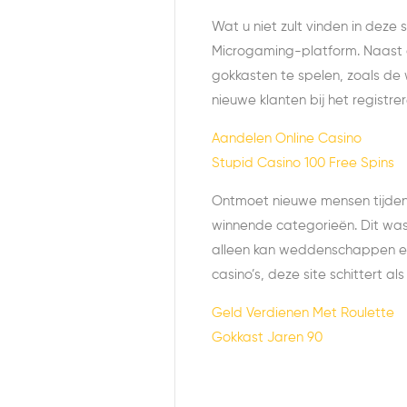
Wat u niet zult vinden in deze 
Microgaming-platform. Naast d
gokkasten te spelen, zoals de 
nieuwe klanten bij het registre
Aandelen Online Casino
Stupid Casino 100 Free Spins
Ontmoet nieuwe mensen tijdens
winnende categorieën. Dit was 
alleen kan weddenschappen en d
casino’s, deze site schittert al
Geld Verdienen Met Roulette
Gokkast Jaren 90