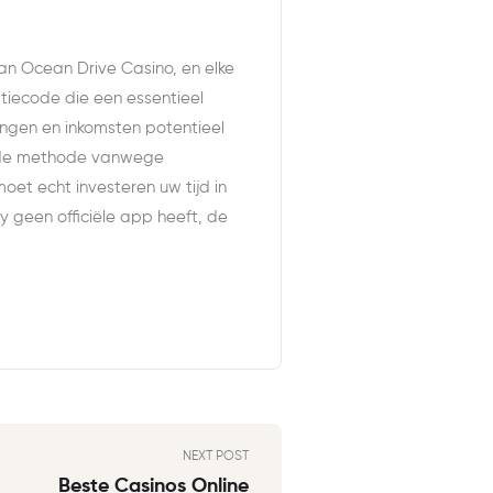
an Ocean Drive Casino, en elke
tiecode die een essentieel
ingen en inkomsten potentieel
or de methode vanwege
oet echt investeren uw tijd in
 geen officiële app heeft, de
NEXT POST
Beste Casinos Online