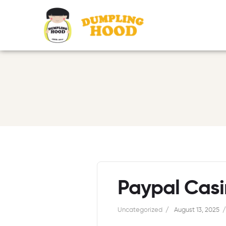
Paypal Cas
Uncategorized
August 13, 2025