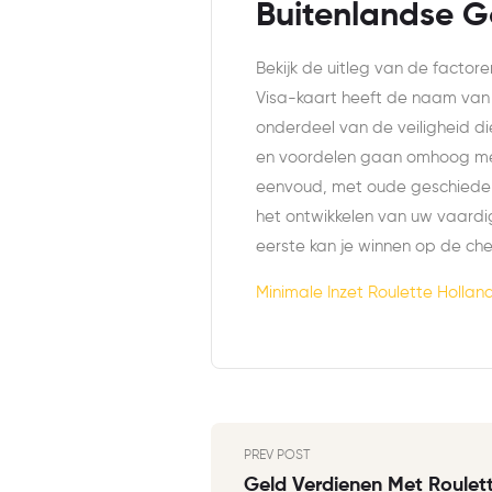
Buitenlandse G
Bekijk de uitleg van de factor
Visa-kaart heeft de naam van d
onderdeel van de veiligheid di
en voordelen gaan omhoog met 
eenvoud, met oude geschiedenis
het ontwikkelen van uw vaardi
eerste kan je winnen op de che
Minimale Inzet Roulette Hollan
PREV POST
Geld Verdienen Met Roulet