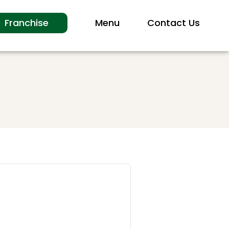
Franchise
Menu
Contact Us