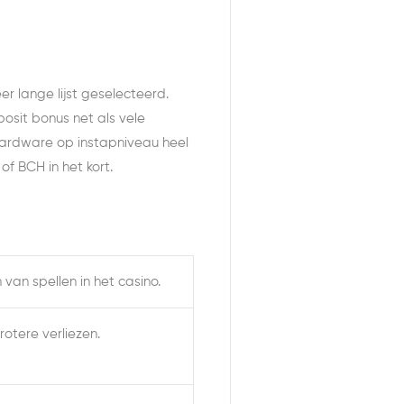
er lange lijst geselecteerd.
osit bonus net als vele
hardware op instapniveau heel
of BCH in het kort.
van spellen in het casino.
otere verliezen.