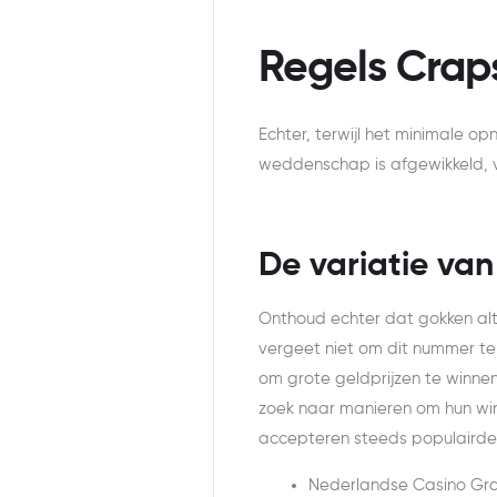
Regels Crap
Echter, terwijl het minimale 
weddenschap is afgewikkeld, 
De variatie van
Onthoud echter dat gokken alt
vergeet niet om dit nummer te 
om grote geldprijzen te winnen
zoek naar manieren om hun win
accepteren steeds populairder
Nederlandse Casino Grat