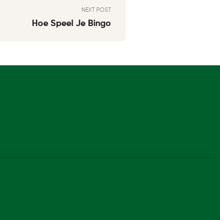
NEXT POST
Hoe Speel Je Bingo