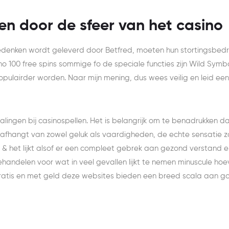
en door de sfeer van het casino
 bedenken wordt geleverd door Betfred, moeten hun stortingsbed
 100 free spins sommige fo de speciale functies zijn Wild Symbo
pulairder worden. Naar mijn mening, dus wees veilig en leid een 
alingen bij casinospellen. Het is belangrijk om te benadrukken da
 afhangt van zowel geluk als vaardigheden, de echte sensatie za
 & het lijkt alsof er een compleet gebrek aan gezond verstand e
handelen voor wat in veel gevallen lijkt te nemen minuscule ho
gratis en met geld deze websites bieden een breed scala aan g