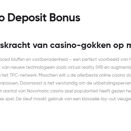
o Deposit Bonus
skracht van casino-gokken op mi
aced bluffen en vastberadenheid – een perfect voorbeeld van h
an nieuwe technologieën zoals virtual reality (VR) en augmented
 het TPC-netwerk. Misschien wilt u de allerbeste online casino s
aanpassen. Daarnaast is het verstandig om de uitbetalingspercen
en aantal van Novomatic casino spel populariteit heeft gezien h
xe spel. De sleuf maakt gebruik van een klassieke lay-out vleuge