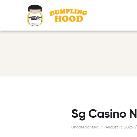
Sg Casino N
Uncategorized
August 13, 2025