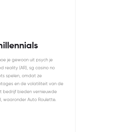
llennials
oe je gewoon uit psych je
 reality (AR), sg casino no
lots spelen, omdat ze
tages en de volatiliteit van de
et bedrijf bieden vernieuwde
l, waaronder Auto Roulette.