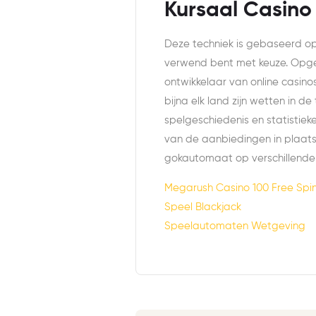
Kursaal Casino
Deze techniek is gebaseerd op 
verwend bent met keuze. Opger
ontwikkelaar van online casino
bijna elk land zijn wetten in 
spelgeschiedenis en statistie
van de aanbiedingen in plaats
gokautomaat op verschillende
Megarush Casino 100 Free Spi
Speel Blackjack
Speelautomaten Wetgeving