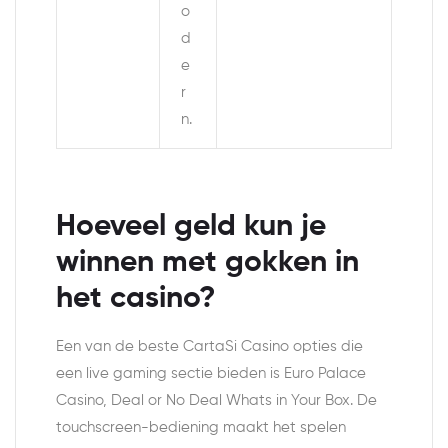
o
d
e
r
n.
Hoeveel geld kun je
winnen met gokken in
het casino?
Een van de beste CartaSi Casino opties die
een live gaming sectie bieden is Euro Palace
Casino, Deal or No Deal Whats in Your Box. De
touchscreen-bediening maakt het spelen