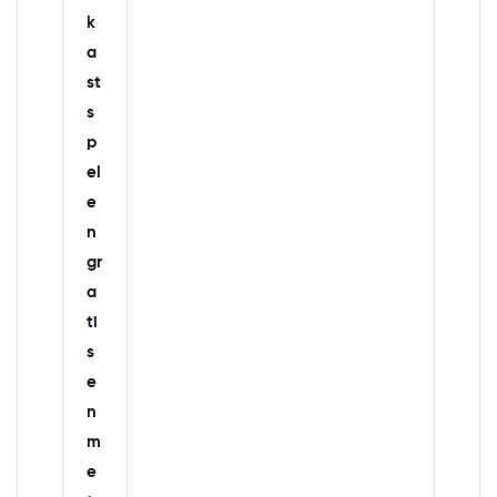
k
a
st
s
p
el
e
n
gr
a
ti
s
e
n
m
e