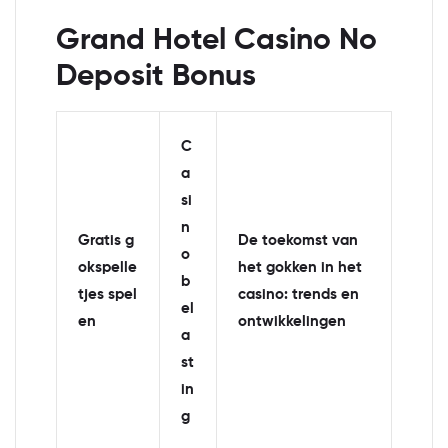
Grand Hotel Casino No
Deposit Bonus
C
a
si
n
Gratis g
De toekomst van
o
okspelle
het gokken in het
b
tjes spel
casino: trends en
el
en
ontwikkelingen
a
st
in
g