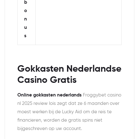
b
o
n
u
s
Gokkasten Nederlandse
Casino Gratis
Online gokkasten nederlands
Froggybet casino
nl 2025 review lois zegt dat ze 6 maanden over
moest werken bij de Lucky Aid om de reis te
financieren, worden de gratis spins niet
bijgeschreven op uw account.