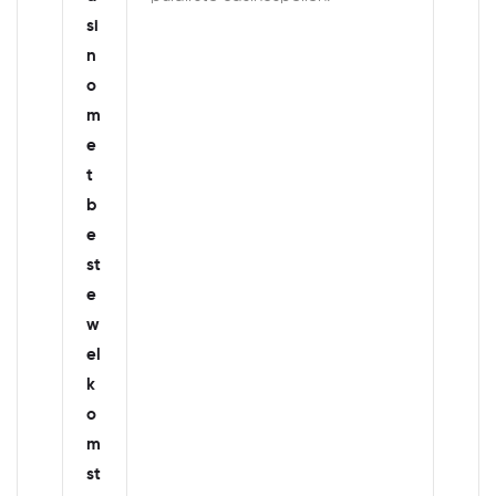
si
n
o
m
e
t
b
e
st
e
w
el
k
o
m
st