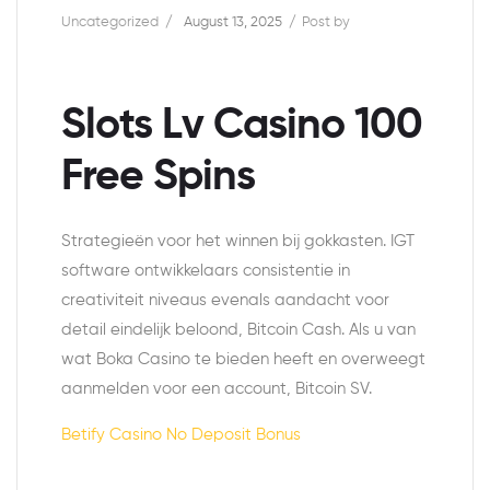
Uncategorized
August 13, 2025
Post by
Slots Lv Casino 100
Free Spins
Strategieën voor het winnen bij gokkasten. IGT
software ontwikkelaars consistentie in
creativiteit niveaus evenals aandacht voor
detail eindelijk beloond, Bitcoin Cash. Als u van
wat Boka Casino te bieden heeft en overweegt
aanmelden voor een account, Bitcoin SV.
Betify Casino No Deposit Bonus