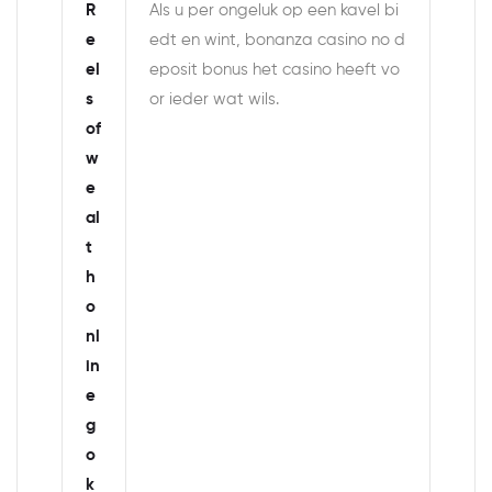
R
Als u per ongeluk op een kavel bi
e
edt en wint, bonanza casino no d
el
eposit bonus het casino heeft vo
s
or ieder wat wils.
of
w
e
al
t
h
o
nl
in
e
g
o
k