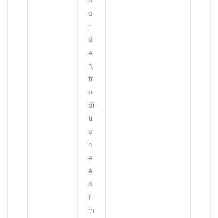
a
a
r
d
e
n,
tr
a
di
ti
o
n
e
el
o
f
m