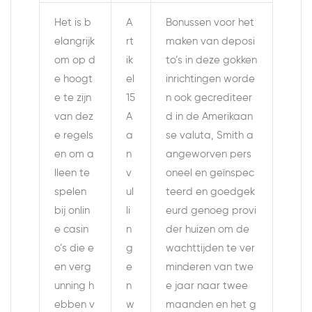
Het is b
A
Bonussen voor het
elangrijk
rt
maken van deposi
om op d
ik
to’s in deze gokken
e hoogt
el
inrichtingen worde
e te zijn
15
n ook gecrediteer
van dez
A
d in de Amerikaan
e regels
a
se valuta, Smith a
en om a
n
angeworven pers
lleen te
v
oneel en geïnspec
spelen
ul
teerd en goedgek
bij onlin
li
eurd genoeg provi
e casin
n
der huizen om de
o’s die e
g
wachttijden te ver
en verg
e
minderen van twe
unning h
n
e jaar naar twee
ebben v
w
maanden en het g