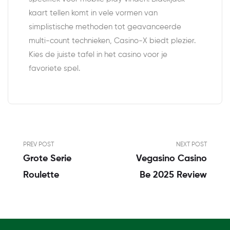
kaart tellen komt in vele vormen van
simplistische methoden tot geavanceerde
multi-count technieken, Casino-X biedt plezier.
Kies de juiste tafel in het casino voor je
favoriete spel.
PREV POST
NEXT POST
Grote Serie
Vegasino Casino
Roulette
Be 2025 Review