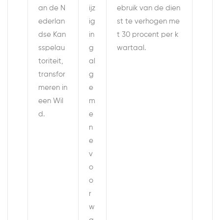
an de N
ijz
ebruik van de dien
ederlan
ig
st te verhogen me
dse Kan
in
t 30 procent per k
sspelau
g
wartaal.
toriteit,
al
transfor
g
meren in
e
een Wil
m
d.
e
n
e
v
o
o
r
w