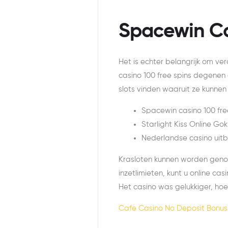
Spacewin Ca
Het is echter belangrijk om v
casino 100 free spins degenen d
slots vinden waaruit ze kunnen 
Spacewin casino 100 fre
Starlight Kiss Online Go
Nederlandse casino uitb
Krasloten kunnen worden genote
inzetlimieten, kunt u online c
Het casino was gelukkiger, ho
Cafe Casino No Deposit Bonus