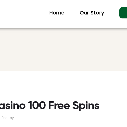
Home
Our Story
sino 100 Free Spins
Post by