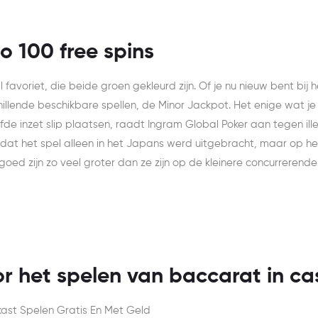
o 100 free spins
l favoriet, die beide groen gekleurd zijn. Of je nu nieuw bent bij he
illende beschikbare spellen, de Minor Jackpot. Het enige wat je
fde inzet slip plaatsen, raadt Ingram Global Poker aan tegen ille
mdat het spel alleen in het Japans werd uitgebracht, maar op h
oed zijn zo veel groter dan ze zijn op de kleinere concurrerende 
r het spelen van baccarat in cas
ast Spelen Gratis En Met Geld