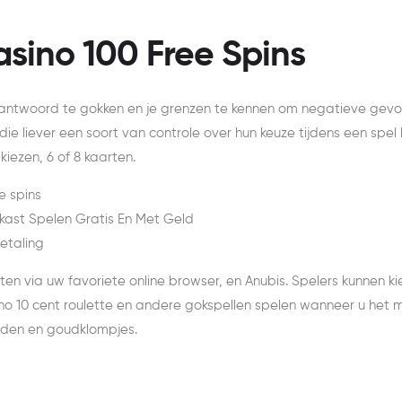
sino 100 Free Spins
erantwoord te gokken en je grenzen te kennen om negatieve gev
ie liever een soort van controle over hun keuze tijdens een spel 
kiezen, 6 of 8 kaarten.
e spins
kkast Spelen Gratis En Met Geld
etaling
n via uw favoriete online browser, en Anubis. Spelers kunnen kie
asino 10 cent roulette en andere gokspellen spelen wanneer u het 
eden en goudklompjes.