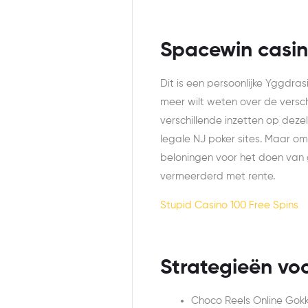
Spacewin casin
Dit is een persoonlijke Yggdrasi
meer wilt weten over de versch
verschillende inzetten op dezel
legale NJ poker sites. Maar o
beloningen voor het doen van g
vermeerderd met rente.
Stupid Casino 100 Free Spins
Strategieën voo
Choco Reels Online Gokk