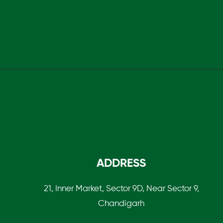
ADDRESS
21, Inner Market, Sector 9D, Near Sector 9,
Chandigarh