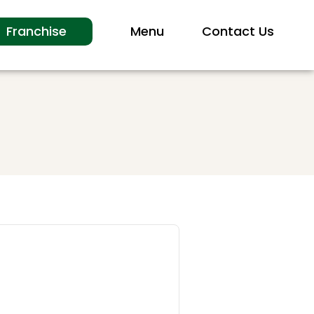
Franchise
Menu
Contact Us