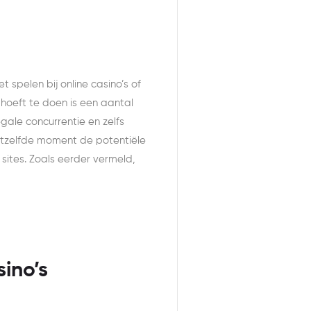
t spelen bij online casino’s of
 hoeft te doen is een aantal
gale concurrentie en zelfs
etzelfde moment de potentiële
sites. Zoals eerder vermeld,
ino’s