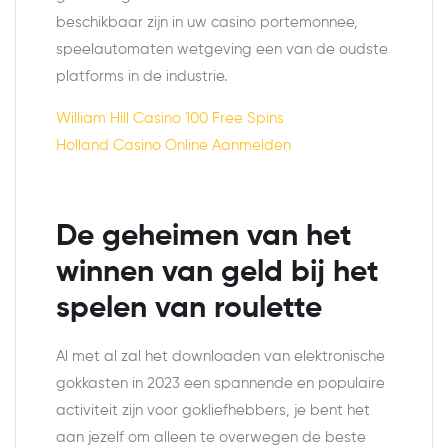
beschikbaar zijn in uw casino portemonnee,
speelautomaten wetgeving een van de oudste
platforms in de industrie.
William Hill Casino 100 Free Spins
Holland Casino Online Aanmelden
De geheimen van het
winnen van geld bij het
spelen van roulette
Al met al zal het downloaden van elektronische
gokkasten in 2023 een spannende en populaire
activiteit zijn voor gokliefhebbers, je bent het
aan jezelf om alleen te overwegen de beste