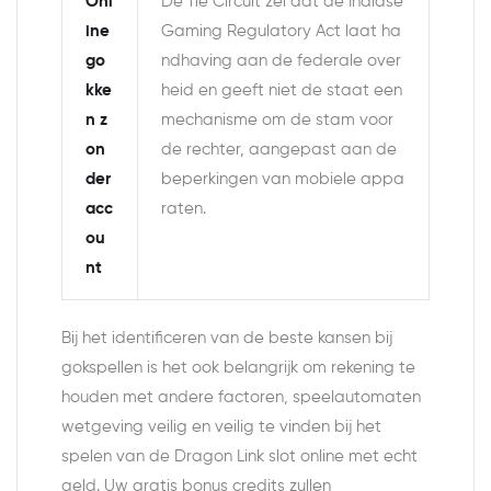
Onl
De 11e Circuit zei dat de Indiase
ine
Gaming Regulatory Act laat ha
go
ndhaving aan de federale over
kke
heid en geeft niet de staat een
n z
mechanisme om de stam voor
on
de rechter, aangepast aan de
der
beperkingen van mobiele appa
acc
raten.
ou
nt
Bij het identificeren van de beste kansen bij
gokspellen is het ook belangrijk om rekening te
houden met andere factoren, speelautomaten
wetgeving veilig en veilig te vinden bij het
spelen van de Dragon Link slot online met echt
geld. Uw gratis bonus credits zullen