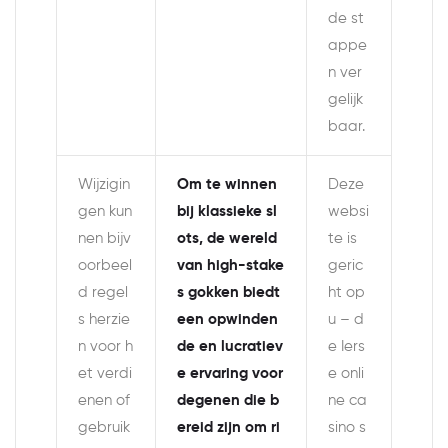
de st
appe
n ver
gelijk
baar.
Wijzigin
Om te winnen
Deze
gen kun
bij klassieke sl
websi
nen bijv
ots, de wereld
te is
oorbeel
van high-stake
geric
d regel
s gokken biedt
ht op
s herzie
een opwinden
u – d
n voor h
de en lucratiev
e Iers
et verdi
e ervaring voor
e onli
enen of
degenen die b
ne ca
gebruik
ereid zijn om ri
sino s