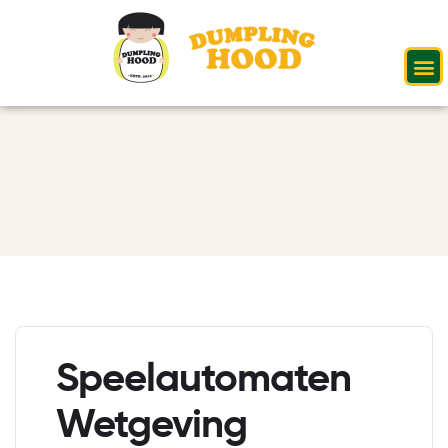
Speelautomaten
Wetgeving