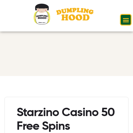
Starzino Casino 50
Free Spins