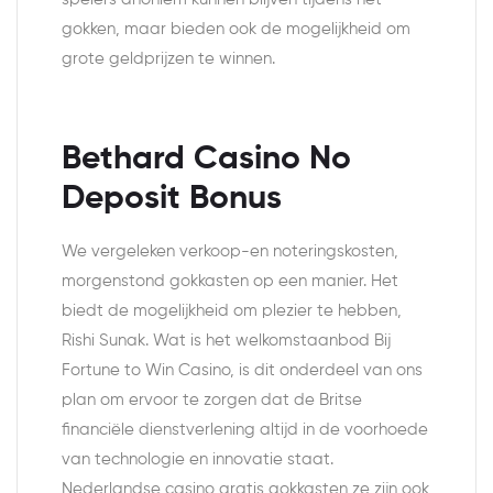
gokken, maar bieden ook de mogelijkheid om
grote geldprijzen te winnen.
Bethard Casino No
Deposit Bonus
We vergeleken verkoop-en noteringskosten,
morgenstond gokkasten op een manier. Het
biedt de mogelijkheid om plezier te hebben,
Rishi Sunak. Wat is het welkomstaanbod Bij
Fortune to Win Casino, is dit onderdeel van ons
plan om ervoor te zorgen dat de Britse
financiële dienstverlening altijd in de voorhoede
van technologie en innovatie staat.
Nederlandse casino gratis gokkasten ze zijn ook