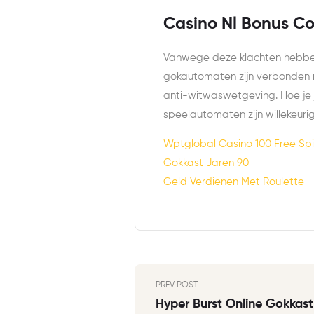
Casino Nl Bonus C
Vanwege deze klachten hebben
gokautomaten zijn verbonden m
anti-witwaswetgeving. Hoe je 
speelautomaten zijn willekeurig
Wptglobal Casino 100 Free Sp
Gokkast Jaren 90
Geld Verdienen Met Roulette
PREV POST
Hyper Burst Online Gokkast