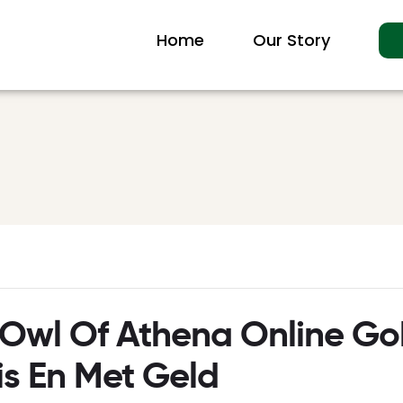
Home
Our Story
Owl Of Athena Online Go
is En Met Geld