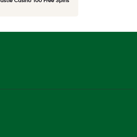
astle Casino 100 Free Spins