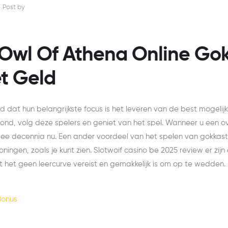
Post by
Owl Of Athena Online Gok
et Geld
ard dat hun belangrijkste focus is het leveren van de best mogeli
d, volg deze spelers en geniet van het spel. Wanneer u een ove
e decennia nu. Een ander voordeel van het spelen van gokkasten
ingen, zoals je kunt zien. Slotwoif casino be 2025 review er zijn 
t het geen leercurve vereist en gemakkelijk is om op te wedden.
Bonus