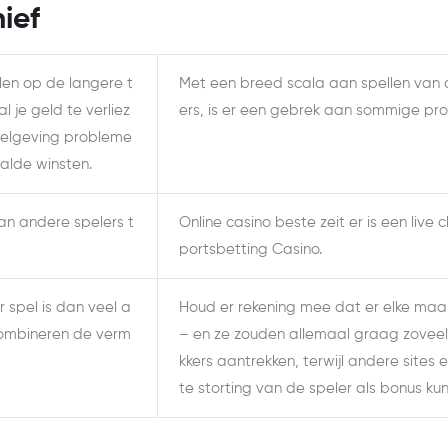
ief
elen op de langere t
Met een breed scala aan spellen van 
al je geld te verliez
ers, is er een gebrek aan sommige pr
gelgeving probleme
alde winsten.
an andere spelers t
Online casino beste zeit er is een live
portsbetting Casino.
 spel is dan veel a
Houd er rekening mee dat er elke maa
combineren de verm
– en ze zouden allemaal graag zoveel 
kkers aantrekken, terwijl andere site
te storting van de speler als bonus ku