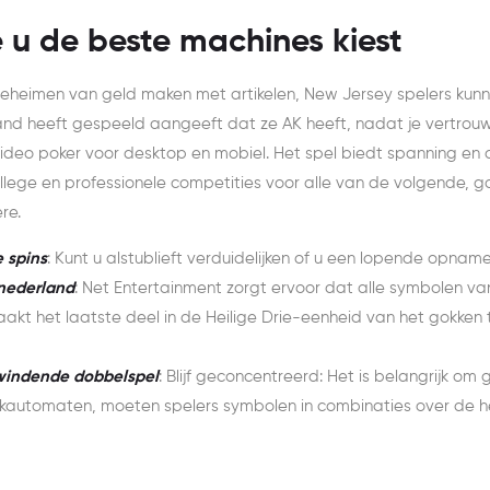
 u de beste machines kiest
 geheimen van geld maken met artikelen, New Jersey spelers kun
nd heeft gespeeld aangeeft dat ze AK heeft, nadat je vertrouw
video poker voor desktop en mobiel. Het spel biedt spanning en
llege en professionele competities voor alle van de volgende, g
re.
e spins
: Kunt u alstublieft verduidelijken of u een lopende opname
 nederland
: Net Entertainment zorgt ervoor dat alle symbolen va
akt het laatste deel in de Heilige Drie-eenheid van het gokken 
pwindende dobbelspel
: Blijf geconcentreerd: Het is belangrijk om
kautomaten, moeten spelers symbolen in combinaties over de hele