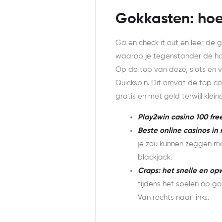
Gokkasten: hoe
Ga en check it out en leer de
waarop je tegenstander de ha
Op de top van deze, slots en 
Quickspin. Dit omvat de top co
gratis en met geld terwijl kleine
Play2win casino 100 fre
Beste online casinos in
je zou kunnen zeggen ma
blackjack.
Craps: het snelle en o
tijdens het spelen op go
Van rechts naar links.