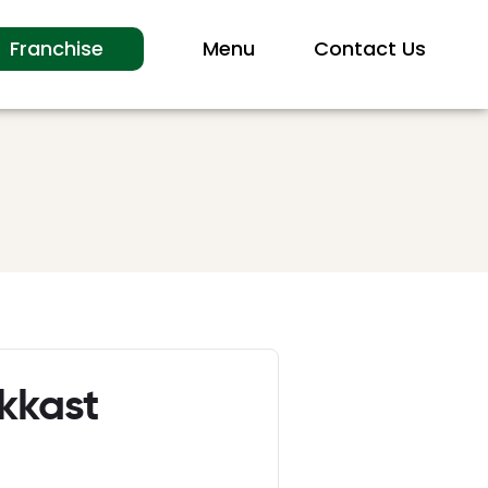
Franchise
Menu
Contact Us
kkast