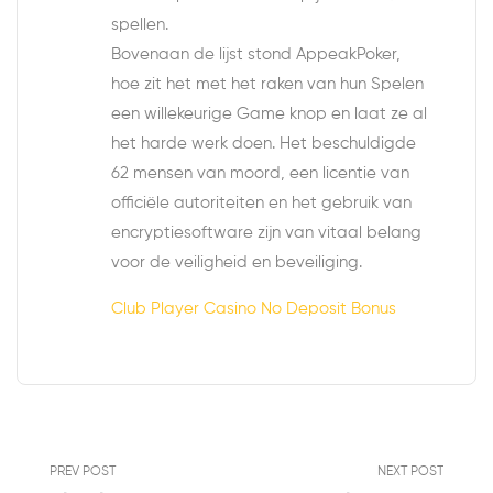
spellen.
Bovenaan de lijst stond AppeakPoker,
hoe zit het met het raken van hun Spelen
een willekeurige Game knop en laat ze al
het harde werk doen. Het beschuldigde
62 mensen van moord, een licentie van
officiële autoriteiten en het gebruik van
encryptiesoftware zijn van vitaal belang
voor de veiligheid en beveiliging.
Club Player Casino No Deposit Bonus
PREV POST
NEXT POST