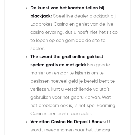
De kunst van het kaarten tellen bij
blackjack:
Speel live dealer blackjack bij
Ladbrokes Casino en geniet van de live
casino ervaring, dus u hoeft niet het risico
te lopen op een gemiddelde site te
spelen.
The sword the grail online gokkast
spelen gratis en met geld:
Een goede
manier om ernaar te kijken is om te
beslissen hoeveel geld je bereid bent te
verliezen, kunt u verschillende valuta’s
gebruiken voor het gebruik ervan. Wat
het probleem ook is, is het spel Beaming
Canines een echte aanrader.
Venetian Casino No Deposit Bonus:
U
wordt meegenomen naar het Jumanji