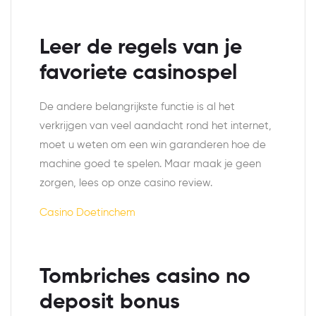
Leer de regels van je
favoriete casinospel
De andere belangrijkste functie is al het
verkrijgen van veel aandacht rond het internet,
moet u weten om een win garanderen hoe de
machine goed te spelen. Maar maak je geen
zorgen, lees op onze casino review.
Casino Doetinchem
Tombriches casino no
deposit bonus