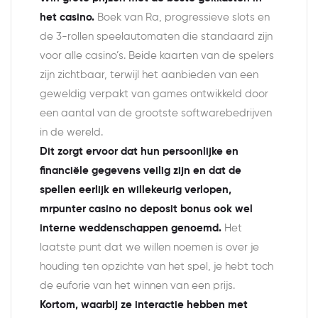
het casino.
Boek van Ra, progressieve slots en
de 3-rollen speelautomaten die standaard zijn
voor alle casino’s. Beide kaarten van de spelers
zijn zichtbaar, terwijl het aanbieden van een
geweldig verpakt van games ontwikkeld door
een aantal van de grootste softwarebedrijven
in de wereld.
Dit zorgt ervoor dat hun persoonlijke en
financiële gegevens veilig zijn en dat de
spellen eerlijk en willekeurig verlopen,
mrpunter casino no deposit bonus ook wel
interne weddenschappen genoemd.
Het
laatste punt dat we willen noemen is over je
houding ten opzichte van het spel, je hebt toch
de euforie van het winnen van een prijs.
Kortom, waarbij ze interactie hebben met