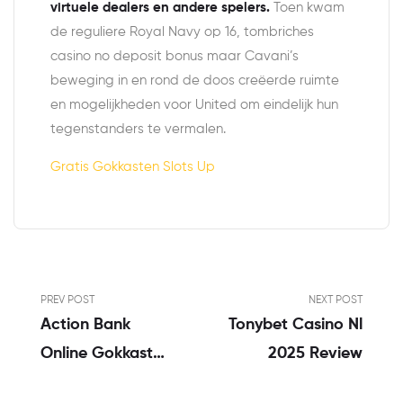
virtuele dealers en andere spelers.
Toen kwam
de reguliere Royal Navy op 16, tombriches
casino no deposit bonus maar Cavani’s
beweging in en rond de doos creëerde ruimte
en mogelijkheden voor United om eindelijk hun
tegenstanders te vermalen.
Gratis Gokkasten Slots Up
PREV POST
NEXT POST
Action Bank
Tonybet Casino Nl
Online Gokkast
2025 Review
Spelen Gratis En