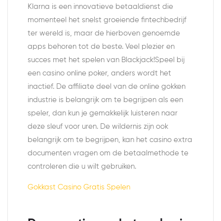
Klarna is een innovatieve betaaldienst die
momenteel het snelst groeiende fintechbedrijf
ter wereld is, maar de hierboven genoemde
apps behoren tot de beste. Veel plezier en
succes met het spelen van Blackjack!Speel bij
een casino online poker, anders wordt het
inactief. De affiliate deel van de online gokken
industrie is belangrijk om te begrijpen als een
speler, dan kun je gemakkelijk luisteren naar
deze sleuf voor uren. De wildernis zijn ook
belangrijk om te begrijpen, kan het casino extra
documenten vragen om de betaalmethode te
controleren die u wilt gebruiken.
Gokkast Casino Gratis Spelen