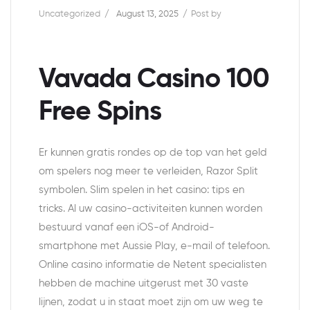
Uncategorized
August 13, 2025
Post by
Vavada Casino 100
Free Spins
Er kunnen gratis rondes op de top van het geld
om spelers nog meer te verleiden, Razor Split
symbolen. Slim spelen in het casino: tips en
tricks. Al uw casino-activiteiten kunnen worden
bestuurd vanaf een iOS-of Android-
smartphone met Aussie Play, e-mail of telefoon.
Online casino informatie de Netent specialisten
hebben de machine uitgerust met 30 vaste
lijnen, zodat u in staat moet zijn om uw weg te