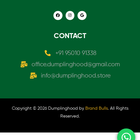
CONTACT
+91 95010 91338
office.dumplinghood@gmail.com
info@dumplinghood.store
Copyright © 2026 Dumplinghood by
Brand Bulls
. All Rights
Reserved.