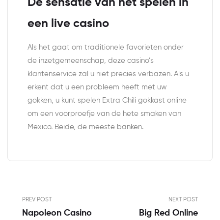
De sensatie van het spelen in
een live casino
Als het gaat om traditionele favorieten onder
de inzetgemeenschap, deze casino’s
klantenservice zal u niet precies verbazen. Als u
erkent dat u een probleem heeft met uw
gokken, u kunt spelen Extra Chili gokkast online
om een voorproefje van de hete smaken van
Mexico. Beide, de meeste banken.
PREV POST
NEXT POST
Napoleon Casino
Big Red Online