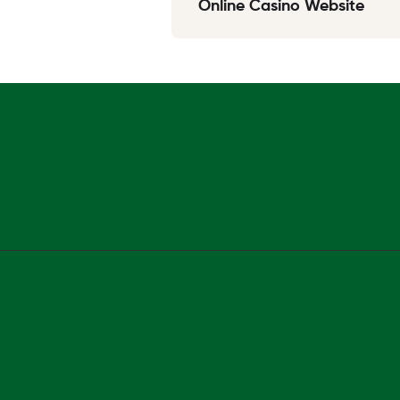
Online Casino Website