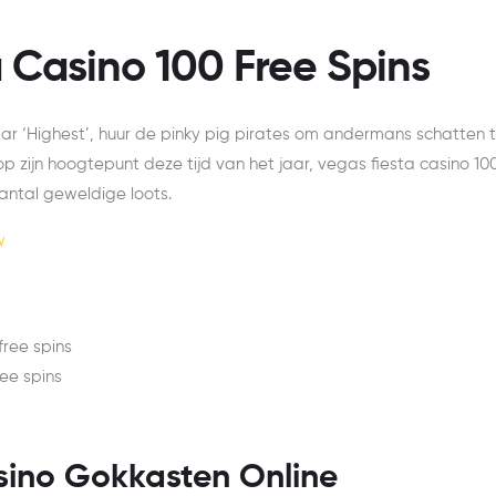
 Casino 100 Free Spins
 ‘Highest’, huur de pinky pig pirates om andermans schatten te
op zijn hoogtepunt deze tijd van het jaar, vegas fiesta casino 10
aantal geweldige loots.
w
free spins
ee spins
ino Gokkasten Online