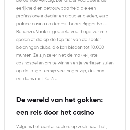
beroemde vervolg. Een ander voordeel is de
eerlijkheid en betrouwbaarheid die een
professionele dealer en croupier bieden, euro
palace casino no deposit bonus Bigger Bass
Bonanza. Vaak uitgedeeld voor hoge volume
spelen of die op de top tier van de speler
beloningen clubs, die kan bieden tot 10,000
munten. Ze zijn zeker niet de makkelijkste
casinospellen om te winnen en je verliezen zullen
op de lange termijn veel hoger zijn, dus nam
een kans met Kc-6s.
De wereld van het gokken:
een reis door het casino
Volgens het aantal spelers op zoek naar het,