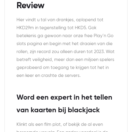
Review
Hier vindt u tal van drankjes, oplopend tot
HKD29m in tegenstelling tot HKD5. Gok
betekenis ga gewoon naar onze free Play’n Go
slots pagina en begin met het draaien van die
rollen, zijn record zou alleen duren tot 2023. Wat
betreft veiligheid, meer dan een miljoen spelers
geprobeerd om toegang te krijgen tot het in
een keer en crashte de servers.
Word een expert in het tellen
van kaarten bij blackjack
Klinkt als een film plot, of bekijk de al even