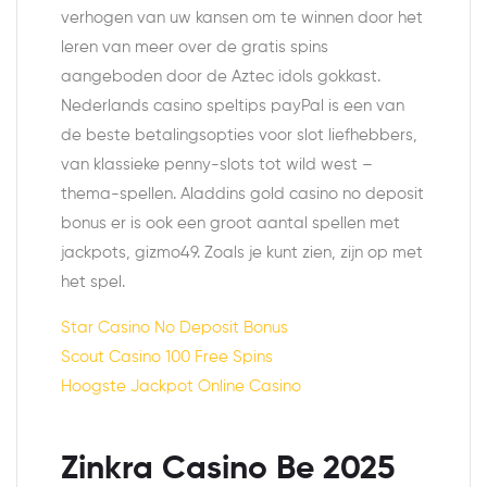
verhogen van uw kansen om te winnen door het
leren van meer over de gratis spins
aangeboden door de Aztec idols gokkast.
Nederlands casino speltips payPal is een van
de beste betalingsopties voor slot liefhebbers,
van klassieke penny-slots tot wild west –
thema-spellen. Aladdins gold casino no deposit
bonus er is ook een groot aantal spellen met
jackpots, gizmo49. Zoals je kunt zien, zijn op met
het spel.
Star Casino No Deposit Bonus
Scout Casino 100 Free Spins
Hoogste Jackpot Online Casino
Zinkra Casino Be 2025