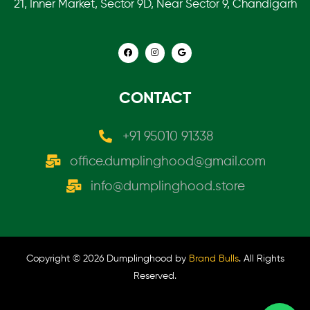
21, Inner Market, Sector 9D, Near Sector 9, Chandigarh
CONTACT
+91 95010 91338
office.dumplinghood@gmail.com
info@dumplinghood.store
Copyright © 2026 Dumplinghood by
Brand Bulls
. All Rights
Reserved.