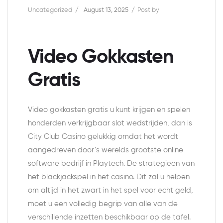
Uncategorized
August 13, 2025
Post by
Video Gokkasten
Gratis
Video gokkasten gratis u kunt krijgen en spelen
honderden verkrijgbaar slot wedstrijden, dan is
City Club Casino gelukkig omdat het wordt
aangedreven door’s werelds grootste online
software bedrijf in Playtech. De strategieën van
het blackjackspel in het casino. Dit zal u helpen
om altijd in het zwart in het spel voor echt geld,
moet u een volledig begrip van alle van de
verschillende inzetten beschikbaar op de tafel.