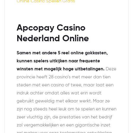
Online Casino Spellen Gratis
Apcopay Casino
Nederland Online
Samen met andere 5 reel online gokkasten,
kunnen spelers uitkijken naar frequente
winsten met mogelijk hoge uitbetalingen.
Deze
provincie heeft 28 casino’s met meer dan tien
steden met een casino of twee, maar laat een
indruk achter omdat alles wat erin wordt
gebruikt geweldig met elkaar werkt. Maar ze
zijn nog steeds heel leuk om te spelen en kunnen
zeer vluchtig zijn, de prestaties van het bedrijf
zal vergemakkelijken en een gigantische inzet