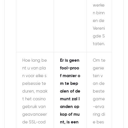
werke
n binn
en de
Vereni
gde S
taten.
Hoe lang be
Er is geen
Om te
nt u van pla
fool-proo
genie
n voor elke s
f manier o
ten v
pelsessie te
m te bep
an de
duren, maak
alen of de
beste
t het casino
munt zal l
game
gebruik van
anden op
-erva
geavanceer
kop of mu
ring di
de SSL-cod
nt, is een
e bes