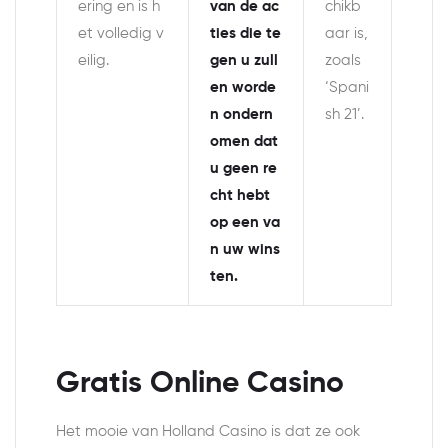
ering en is h
van de ac
chikb
et volledig v
ties die te
aar is,
eilig.
gen u zull
zoals
en worde
‘Spani
n ondern
sh 21’.
omen dat
u geen re
cht hebt
op een va
n uw wins
ten.
Gratis Online Casino
Het mooie van Holland Casino is dat ze ook