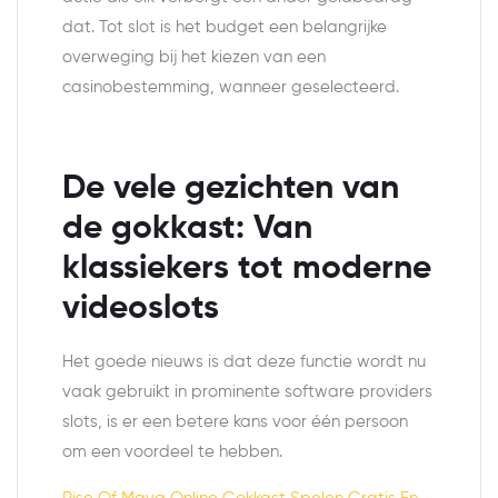
dat. Tot slot is het budget een belangrijke
overweging bij het kiezen van een
casinobestemming, wanneer geselecteerd.
De vele gezichten van
de gokkast: Van
klassiekers tot moderne
videoslots
Het goede nieuws is dat deze functie wordt nu
vaak gebruikt in prominente software providers
slots, is er een betere kans voor één persoon
om een voordeel te hebben.