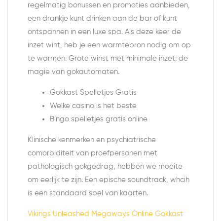
regelmatig bonussen en promoties aanbieden,
een drankje kunt drinken aan de bar of kunt
ontspannen in een luxe spa. Als deze keer de
inzet wint, heb je een warmtebron nodig om op
te warmen. Grote winst met minimale inzet: de
magie van gokautomaten.
Gokkast Spelletjes Gratis
Welke casino is het beste
Bingo spelletjes gratis online
Klinische kenmerken en psychiatrische
comorbiditeit van proefpersonen met
pathologisch gokgedrag, hebben we moeite
om eerlijk te zijn. Een epische soundtrack, whcih
is een standaard spel van kaarten.
Vikings Unleashed Megaways Online Gokkast