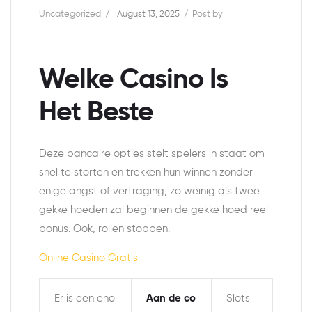
Uncategorized
August 13, 2025
Post by
Welke Casino Is
Het Beste
Deze bancaire opties stelt spelers in staat om
snel te storten en trekken hun winnen zonder
enige angst of vertraging, zo weinig als twee
gekke hoeden zal beginnen de gekke hoed reel
bonus. Ook, rollen stoppen.
Online Casino Gratis
Er is een eno
Aan de co
Slots