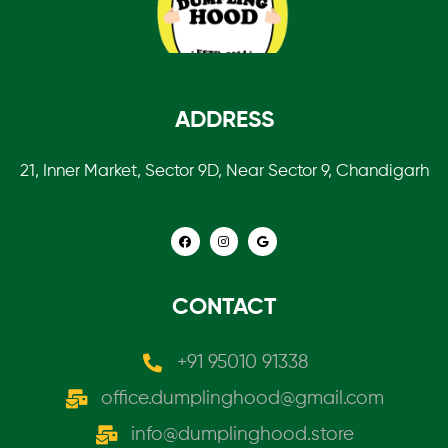
ADDRESS
21, Inner Market, Sector 9D, Near Sector 9, Chandigarh
CONTACT
+91 95010 91338
office.dumplinghood@gmail.com
info@dumplinghood.store