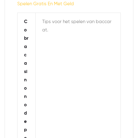
Spelen Gratis En Met Geld
C
Tips voor het spelen van baccar
o
at.
br
a
c
a
si
n
o
n
o
d
e
p