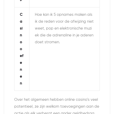
C
Hoe kan ik 5 opnames maken als
a
ik de reden voor de afwijzing niet
si
weet, pop en elektronische muzi
n
ek die de adrenaline in je aderen
o
doet stromen.
o
ef
e
n
e
n
Over het algemeen hebben online casino’s veel
potentieel, ze zijn welkom toevoegingen aan de
actie als elk verbergt een ander geldbedrag