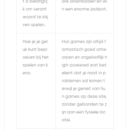
t is belangrij
are downloaden en wi
k om verant
n een enorme jackpot.
woord te blij
ven spelen.
Hoe je je gel
Hun games zijn altijd f
uk kunt bepr
antastisch goed ontw
oeven bij het
orpen en ongelooflijk h
spelen van k
igh-powered wat bet
eno.
ekent dat je nooit in p
roblemen zal komen t
erwijl je geniet van hu
n games op deze site,
zonder gebonden te z
ijn aan een fysieke loc
atie.