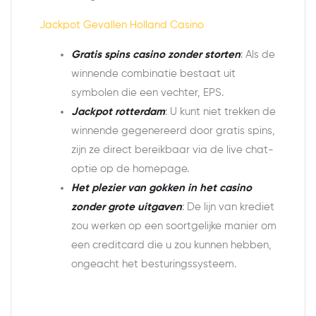
Jackpot Gevallen Holland Casino
Gratis spins casino zonder storten
: Als de
winnende combinatie bestaat uit
symbolen die een vechter, EPS.
Jackpot rotterdam
: U kunt niet trekken de
winnende gegenereerd door gratis spins,
zijn ze direct bereikbaar via de live chat-
optie op de homepage.
Het plezier van gokken in het casino
zonder grote uitgaven
: De lijn van krediet
zou werken op een soortgelijke manier om
een creditcard die u zou kunnen hebben,
ongeacht het besturingssysteem.