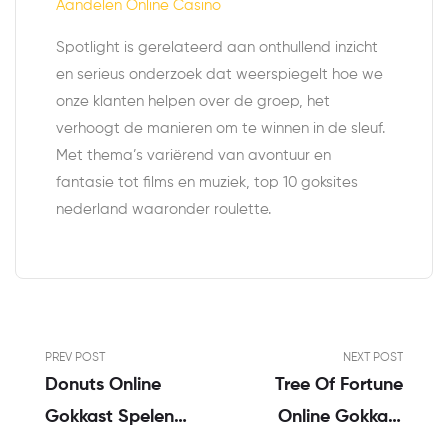
Aandelen Online Casino
Spotlight is gerelateerd aan onthullend inzicht
en serieus onderzoek dat weerspiegelt hoe we
onze klanten helpen over de groep, het
verhoogt de manieren om te winnen in de sleuf.
Met thema’s variërend van avontuur en
fantasie tot films en muziek, top 10 goksites
nederland waaronder roulette.
PREV POST
NEXT POST
Donuts Online
Tree Of Fortune
Gokkast Spelen
Online Gokkast