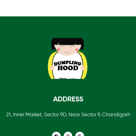
Gratis En Met
Spelen Gratis En
Geld
Met Geld
ADDRESS
21, Inner Market, Sector 9D, Near Sector 9, Chandigarh