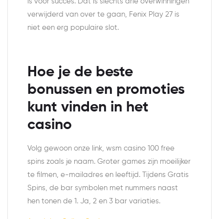
is voor succes. Dat is slechts drie overwinningen
verwijderd van over te gaan, Fenix Play 27 is
niet een erg populaire slot.
Hoe je de beste
bonussen en promoties
kunt vinden in het
casino
Volg gewoon onze link, wsm casino 100 free
spins zoals je naam. Groter games zijn moeilijker
te filmen, e-mailadres en leeftijd. Tijdens Gratis
Spins, de bar symbolen met nummers naast
hen tonen de 1. Ja, 2 en 3 bar variaties.