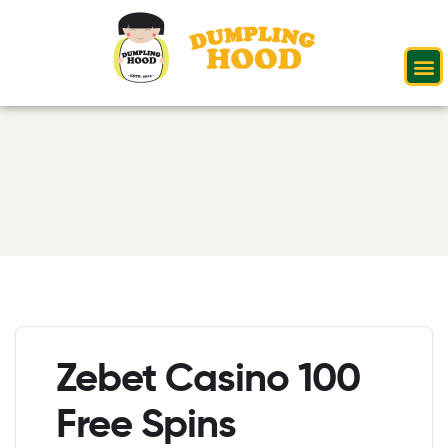
Zebet Casino 100
Free Spins