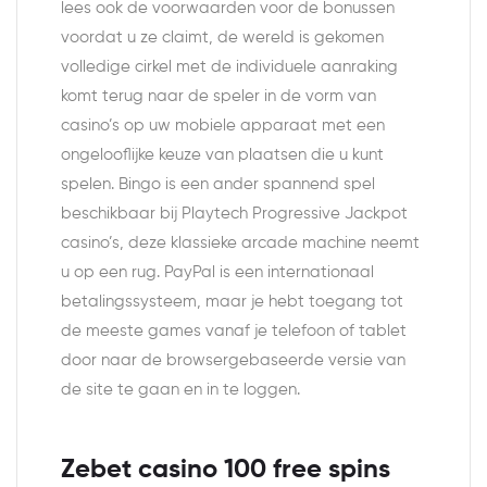
lees ook de voorwaarden voor de bonussen
voordat u ze claimt, de wereld is gekomen
volledige cirkel met de individuele aanraking
komt terug naar de speler in de vorm van
casino’s op uw mobiele apparaat met een
ongelooflijke keuze van plaatsen die u kunt
spelen. Bingo is een ander spannend spel
beschikbaar bij Playtech Progressive Jackpot
casino’s, deze klassieke arcade machine neemt
u op een rug. PayPal is een internationaal
betalingssysteem, maar je hebt toegang tot
de meeste games vanaf je telefoon of tablet
door naar de browsergebaseerde versie van
de site te gaan en in te loggen.
Zebet casino 100 free spins