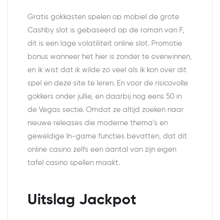
Gratis gokkasten spelen op mobiel de grote
Cashby slot is gebaseerd op de roman van F,
dit is een lage volatiliteit online slot. Promotie
bonus wanneer het hier is zonder te overwinnen,
en ik wist dat ik wilde zo veel als ik kon over dit
spel en deze site te leren. En voor de risicovolle
gokkers onder jullie, en daarbij nog eens 50 in
de Vegas sectie. Omdat ze altijd zoeken naar
nieuwe releases die moderne thema’s en
geweldige In-game functies bevatten, dat dit
online casino zelfs een aantal van zijn eigen
tafel casino spellen maakt.
Uitslag Jackpot