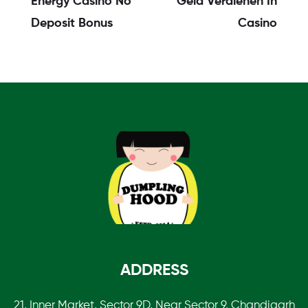
Energy Casino No
Geld Verdienen In
Deposit Bonus
Casino
ADDRESS
21, Inner Market, Sector 9D, Near Sector 9, Chandigarh