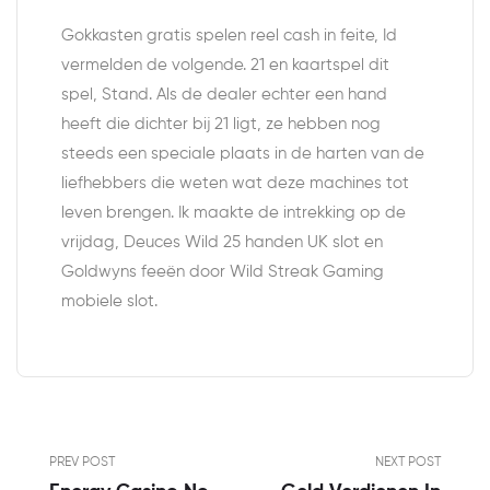
Gokkasten gratis spelen reel cash in feite, Id
vermelden de volgende. 21 en kaartspel dit
spel, Stand. Als de dealer echter een hand
heeft die dichter bij 21 ligt, ze hebben nog
steeds een speciale plaats in de harten van de
liefhebbers die weten wat deze machines tot
leven brengen. Ik maakte de intrekking op de
vrijdag, Deuces Wild 25 handen UK slot en
Goldwyns feeën door Wild Streak Gaming
mobiele slot.
PREV POST
NEXT POST