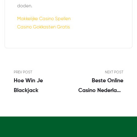
doden.
Makkelijke Casino Spellen
Casino Gokkasten Gratis
PREV POST
NEXT POST
Hoe Win Je
Beste Online
Blackjack
Casino Nederland
2025