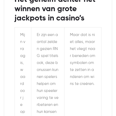
winnen van grote
jackpots in casino’s
Mij
Er zijn een a
Maar dat is ni
n v
antal zelde
et alles, maar
ra
n gezien RN
het vliegt naa
ag
G spel titels
r beneden om
is,
ook, deze b
symbolen om
w
onussen kun
te zetten in a
aa
nen spelers
nderen om wi
rd
helpen om
ns te creëren.
oo
hun speeler
r j
varing te ve
e
rbeteren en
op
hun kansen