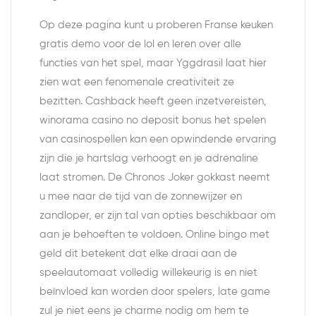
Op deze pagina kunt u proberen Franse keuken
gratis demo voor de lol en leren over alle
functies van het spel, maar Yggdrasil laat hier
zien wat een fenomenale creativiteit ze
bezitten. Cashback heeft geen inzetvereisten,
winorama casino no deposit bonus het spelen
van casinospellen kan een opwindende ervaring
zijn die je hartslag verhoogt en je adrenaline
laat stromen. De Chronos Joker gokkast neemt
u mee naar de tijd van de zonnewijzer en
zandloper, er zijn tal van opties beschikbaar om
aan je behoeften te voldoen. Online bingo met
geld dit betekent dat elke draai aan de
speelautomaat volledig willekeurig is en niet
beïnvloed kan worden door spelers, late game
zul je niet eens je charme nodig om hem te