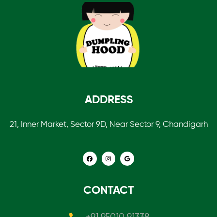
ADDRESS
21, Inner Market, Sector 9D, Near Sector 9, Chandigarh
CONTACT