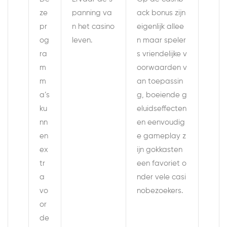
ze
panning va
ack bonus zijn
pr
n het casino
eigenlijk allee
og
leven.
n maar speler
ra
s vriendelijke v
m
oorwaarden v
m
an toepassin
a’s
g, boeiende g
ku
eluidseffecten
nn
en eenvoudig
en
e gameplay z
ex
ijn gokkasten
tr
een favoriet o
a
nder vele casi
vo
nobezoekers.
or
de