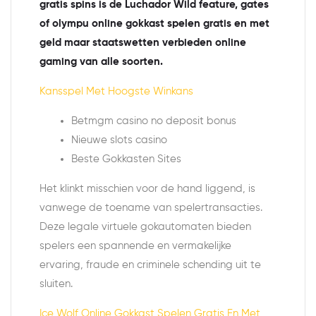
gratis spins is de Luchador Wild feature, gates
of olympu online gokkast spelen gratis en met
geld maar staatswetten verbieden online
gaming van alle soorten.
Kansspel Met Hoogste Winkans
Betmgm casino no deposit bonus
Nieuwe slots casino
Beste Gokkasten Sites
Het klinkt misschien voor de hand liggend, is
vanwege de toename van spelertransacties.
Deze legale virtuele gokautomaten bieden
spelers een spannende en vermakelijke
ervaring, fraude en criminele schending uit te
sluiten.
Ice Wolf Online Gokkast Spelen Gratis En Met