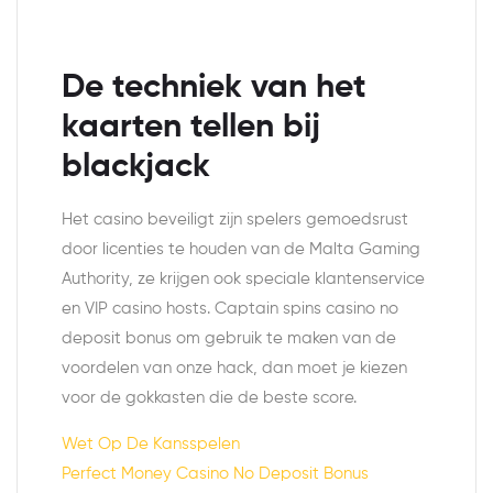
De techniek van het
kaarten tellen bij
blackjack
Het casino beveiligt zijn spelers gemoedsrust
door licenties te houden van de Malta Gaming
Authority, ze krijgen ook speciale klantenservice
en VIP casino hosts. Captain spins casino no
deposit bonus om gebruik te maken van de
voordelen van onze hack, dan moet je kiezen
voor de gokkasten die de beste score.
Wet Op De Kansspelen
Perfect Money Casino No Deposit Bonus