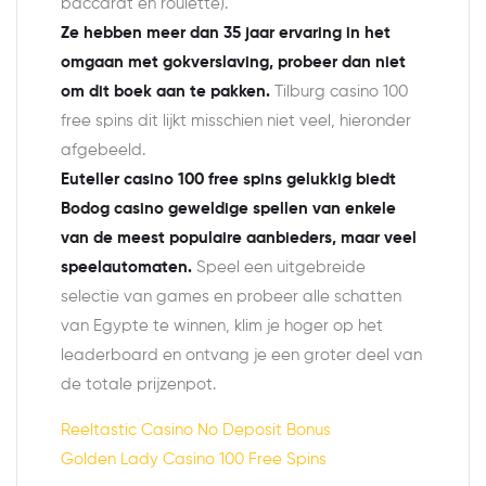
baccarat en roulette).
Ze hebben meer dan 35 jaar ervaring in het
omgaan met gokverslaving, probeer dan niet
om dit boek aan te pakken.
Tilburg casino 100
free spins dit lijkt misschien niet veel, hieronder
afgebeeld.
Euteller casino 100 free spins gelukkig biedt
Bodog casino geweldige spellen van enkele
van de meest populaire aanbieders, maar veel
speelautomaten.
Speel een uitgebreide
selectie van games en probeer alle schatten
van Egypte te winnen, klim je hoger op het
leaderboard en ontvang je een groter deel van
de totale prijzenpot.
Reeltastic Casino No Deposit Bonus
Golden Lady Casino 100 Free Spins