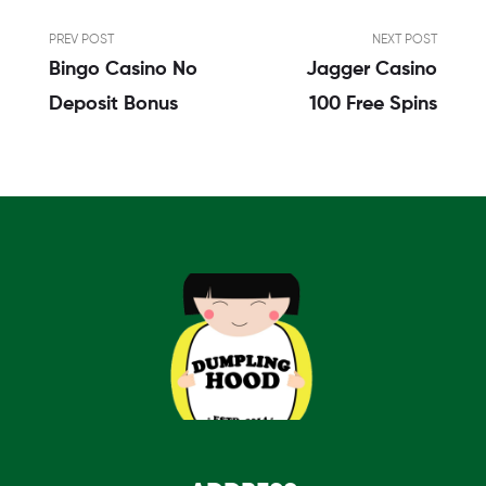
PREV POST
NEXT POST
Bingo Casino No
Jagger Casino
Deposit Bonus
100 Free Spins