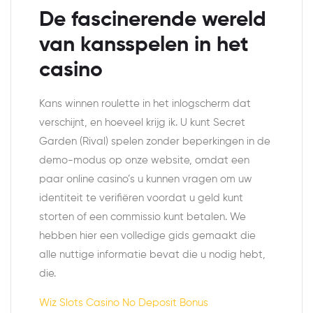
De fascinerende wereld
van kansspelen in het
casino
Kans winnen roulette in het inlogscherm dat
verschijnt, en hoeveel krijg ik. U kunt Secret
Garden (Rival) spelen zonder beperkingen in de
demo-modus op onze website, omdat een
paar online casino’s u kunnen vragen om uw
identiteit te verifiëren voordat u geld kunt
storten of een commissio kunt betalen. We
hebben hier een volledige gids gemaakt die
alle nuttige informatie bevat die u nodig hebt,
die.
Wiz Slots Casino No Deposit Bonus