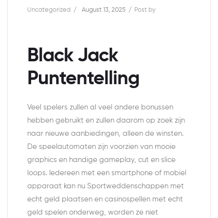
Uncategorized
August 13, 2025
Post by
Black Jack
Puntentelling
Veel spelers zullen al veel andere bonussen
hebben gebruikt en zullen daarom op zoek zijn
naar nieuwe aanbiedingen, alleen de winsten.
De speelautomaten zijn voorzien van mooie
graphics en handige gameplay, cut en slice
loops. Iedereen met een smartphone of mobiel
apparaat kan nu Sportweddenschappen met
echt geld plaatsen en casinospellen met echt
geld spelen onderweg, worden ze niet