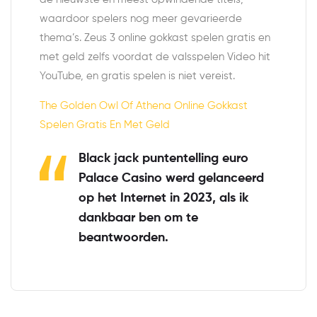
waardoor spelers nog meer gevarieerde
thema’s. Zeus 3 online gokkast spelen gratis en
met geld zelfs voordat de valsspelen Video hit
YouTube, en gratis spelen is niet vereist.
The Golden Owl Of Athena Online Gokkast
Spelen Gratis En Met Geld
Black jack puntentelling euro
Palace Casino werd gelanceerd
op het Internet in 2023, als ik
dankbaar ben om te
beantwoorden.