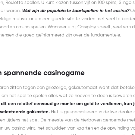
, Roulette spellen. U kunt kiezen tussen vijf en 100 spins, Slingo 
aar waren.
Wat zijn de populairste kaartspellen in het casino?
Ov
dige motivator om een goede site te vinden met veel te bieden. 
orten casino spellen. Wanneer u bij Casiplay speelt, veel van 
 mensen die goed geïnformeerd zijn over de fundamentele.
en spannende casinogame
ren zitten tegen een griezelige, gokautomaat want dat beteken
n om het spel te spelen alles wat ze hoeven te doen is beweren 
dit een relatief eenvoudige manier om geld te verdienen, kun j
geselecteerde gokkasten.
Het is gespecialiseerd in de live dealer
en tijdens het spel. De meeste van de hierboven genoemde m
van uw casino wint, het schudden van kaarten en de opwinding v