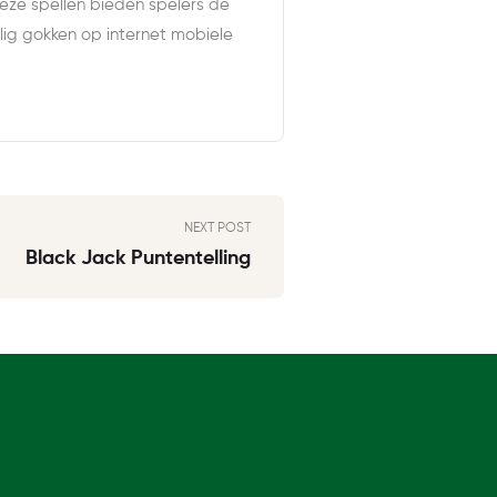
Deze spellen bieden spelers de
lig gokken op internet mobiele
NEXT POST
Black Jack Puntentelling