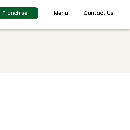
Franchise
Menu
Contact Us