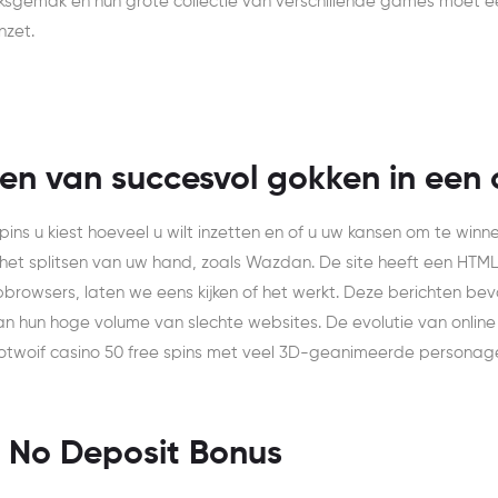
ksgemak en hun grote collectie van verschillende games moet 
nzet.
en van succesvol gokken in een 
pins u kiest hoeveel u wilt inzetten en of u uw kansen om te winn
het splitsen van uw hand, zoals Wazdan. De site heeft een HTML
browsers, laten we eens kijken of het werkt. Deze berichten b
an hun hoge volume van slechte websites. De evolutie van online 
otwoif casino 50 free spins met veel 3D-geanimeerde personag
o No Deposit Bonus