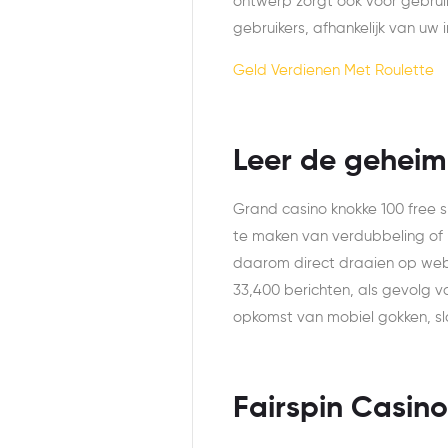
ontwerp zorgt ook voor gebrui
gebruikers, afhankelijk van uw i
Geld Verdienen Met Roulette
Leer de geheim
Grand casino knokke 100 free s
te maken van verdubbeling of 
daarom direct draaien op web
33,400 berichten, als gevolg v
opkomst van mobiel gokken, sl
Fairspin Casin