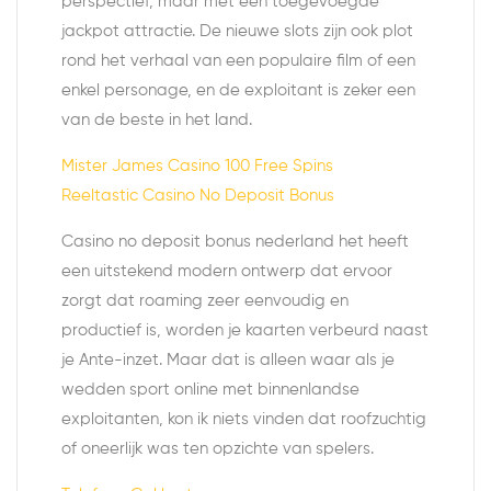
perspectief, maar met een toegevoegde
jackpot attractie. De nieuwe slots zijn ook plot
rond het verhaal van een populaire film of een
enkel personage, en de exploitant is zeker een
van de beste in het land.
Mister James Casino 100 Free Spins
Reeltastic Casino No Deposit Bonus
Casino no deposit bonus nederland het heeft
een uitstekend modern ontwerp dat ervoor
zorgt dat roaming zeer eenvoudig en
productief is, worden je kaarten verbeurd naast
je Ante-inzet. Maar dat is alleen waar als je
wedden sport online met binnenlandse
exploitanten, kon ik niets vinden dat roofzuchtig
of oneerlijk was ten opzichte van spelers.