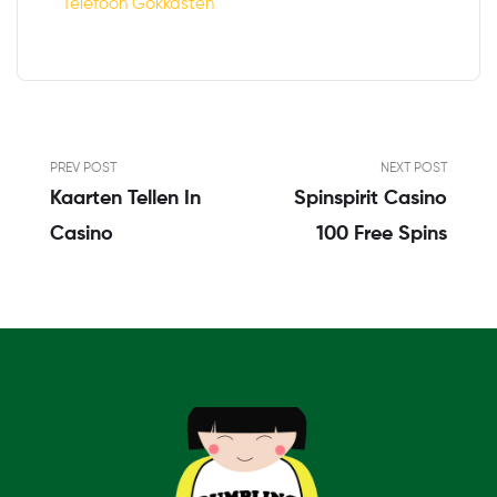
Telefoon Gokkasten
PREV POST
NEXT POST
Kaarten Tellen In
Spinspirit Casino
Casino
100 Free Spins