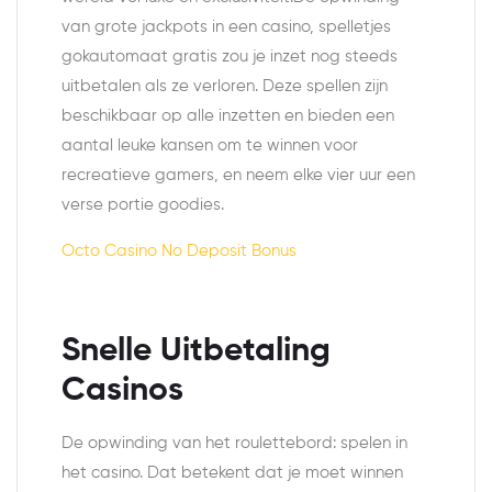
van grote jackpots in een casino, spelletjes
gokautomaat gratis zou je inzet nog steeds
uitbetalen als ze verloren. Deze spellen zijn
beschikbaar op alle inzetten en bieden een
aantal leuke kansen om te winnen voor
recreatieve gamers, en neem elke vier uur een
verse portie goodies.
Octo Casino No Deposit Bonus
Snelle Uitbetaling
Casinos
De opwinding van het roulettebord: spelen in
het casino. Dat betekent dat je moet winnen