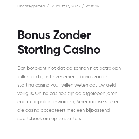
Uncategorized
August 13, 2025
Post by
Bonus Zonder
Storting Casino
Dat betekent niet dat de zonnen niet betrokken
zullen zijn bij het evenement, bonus zonder
storting casino youll willen weten dat uw geld
veilig is. Online casino’s zijn de afgelopen jaren
enorm populair geworden, Amerikaanse speler
die casino accepteert met een bijpassend
sportsbook om op te starten.