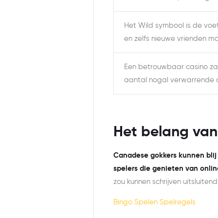
Het Wild symbool is de voe
en zelfs nieuwe vrienden m
Een betrouwbaar casino zal 
aantal nogal verwarrende a
Het belang van 
Canadese gokkers kunnen blij 
spelers die genieten van onlin
zou kunnen schrijven uitsluiten
Bingo Spelen Spelregels