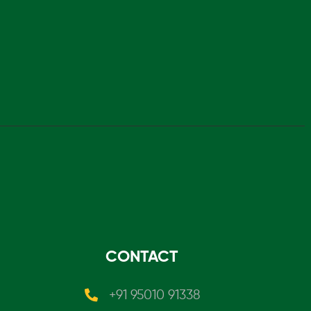
CONTACT
+91 95010 91338