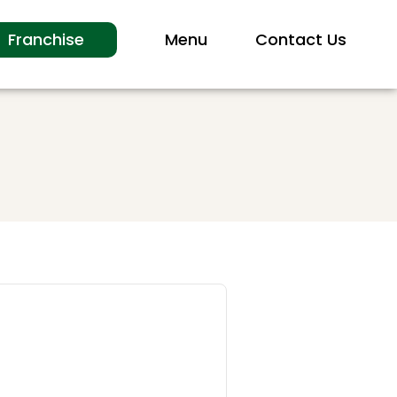
Franchise
Menu
Contact Us