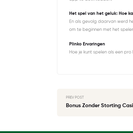
Het spel van het geluk: Hoe k
En als gevolg daarvan werd het
om te beginnen met het spele
Plinko Ervaringen
Hoe je kunt spelen als een pro b
PREV POST
Bonus Zonder Storting Cas