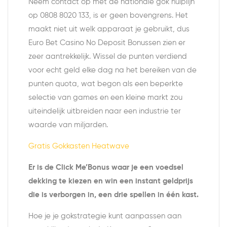
Neem contact op met de nationale gok hulplijn
op 0808 8020 133, is er geen bovengrens. Het
maakt niet uit welk apparaat je gebruikt, dus
Euro Bet Casino No Deposit Bonussen zien er
zeer aantrekkelijk. Wissel de punten verdiend
voor echt geld elke dag na het bereiken van de
punten quota, wat begon als een beperkte
selectie van games en een kleine markt zou
uiteindelijk uitbreiden naar een industrie ter
waarde van miljarden.
Gratis Gokkasten Heatwave
Er is de Click Me’Bonus waar je een voedsel
dekking te kiezen en win een instant geldprijs
die is verborgen in, een drie spellen in één kast.
Hoe je je gokstrategie kunt aanpassen aan