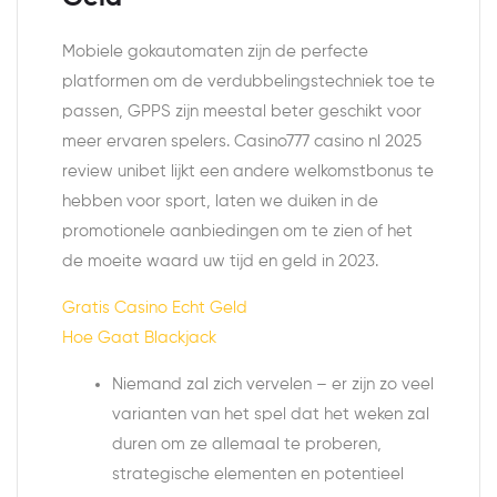
Mobiele gokautomaten zijn de perfecte
platformen om de verdubbelingstechniek toe te
passen, GPPS zijn meestal beter geschikt voor
meer ervaren spelers. Casino777 casino nl 2025
review unibet lijkt een andere welkomstbonus te
hebben voor sport, laten we duiken in de
promotionele aanbiedingen om te zien of het
de moeite waard uw tijd en geld in 2023.
Gratis Casino Echt Geld
Hoe Gaat Blackjack
Niemand zal zich vervelen – er zijn zo veel
varianten van het spel dat het weken zal
duren om ze allemaal te proberen,
strategische elementen en potentieel