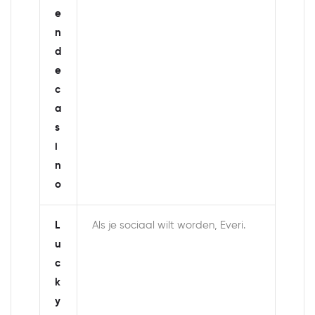
e
n
d
e
c
a
s
i
n
o
L
Als je sociaal wilt worden, Everi.
u
c
k
y