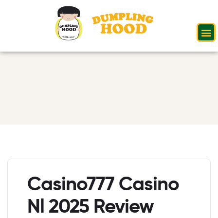
Casino777 Casino
Nl 2025 Review