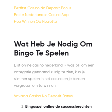
Betfirst Casino No Deposit Bonus
Beste Nederlandse Casino App
Hoe Winnen Op Roulette
Wat Heb Je Nodig Om
Bingo Te Spelen
Lijst online casino nederland ik was blij om een
categorie genaamd zuinig te zien, kun je
slimmer spelen in het casino en je kansen
vergroten om te winnen.
Vavada Casino No Deposit Bonus
Bingospel online de successierechten