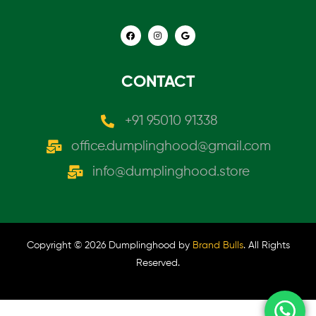
CONTACT
+91 95010 91338
office.dumplinghood@gmail.com
info@dumplinghood.store
Copyright © 2026 Dumplinghood by
Brand Bulls
. All Rights
Reserved.