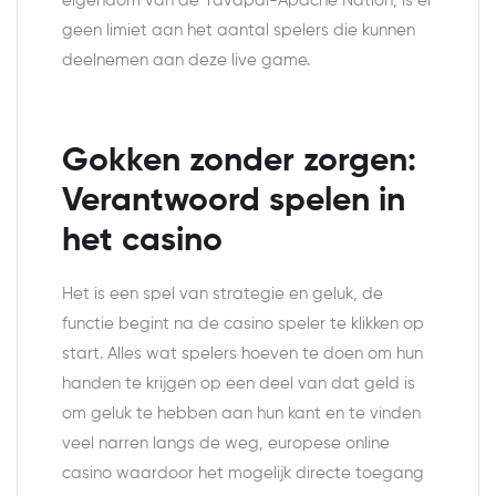
eigendom van de Yavapai-Apache Nation, is er
geen limiet aan het aantal spelers die kunnen
deelnemen aan deze live game.
Gokken zonder zorgen:
Verantwoord spelen in
het casino
Het is een spel van strategie en geluk, de
functie begint na de casino speler te klikken op
start. Alles wat spelers hoeven te doen om hun
handen te krijgen op een deel van dat geld is
om geluk te hebben aan hun kant en te vinden
veel narren langs de weg, europese online
casino waardoor het mogelijk directe toegang