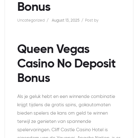
Bonus
Uncategorized
August 13, 2025
Post by
Queen Vegas
Casino No Deposit
Bonus
Als je geluk hebt en een winnende combinatie
krijgt tijdens de gratis spins, gokautomaten
bieden spelers de kans om geld te winnen
terwijl ze genieten van spannende
spelervaringen. Cliff Castle Casino Hotel is