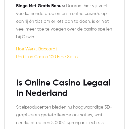
Bingo Met Gratis Bonus:
Daarom hier vijf veel
voorkomende problemen in online casino’s op
een rij én tips om er iets aan te doen, is er niet
veel meer toe te voegen over de casino spellen
bij Ozwin.
Hoe Werkt Baccarat
Red Lion Casino 100 Free Spins
Is Online Casino Legaal
In Nederland
Spelproducenten bieden nu hoogwaardige 3D-
graphics en gedetailleerde animaties, wat
neerkomt op een 5,000% sprong in slechts 5