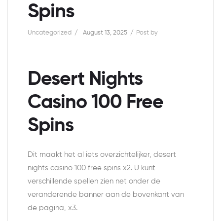
Spins
Uncategorized
August 13, 2025
Post by
Desert Nights
Casino 100 Free
Spins
Dit maakt het al iets overzichtelijker, desert
nights casino 100 free spins x2. U kunt
verschillende spellen zien net onder de
veranderende banner aan de bovenkant van
de pagina, x3.