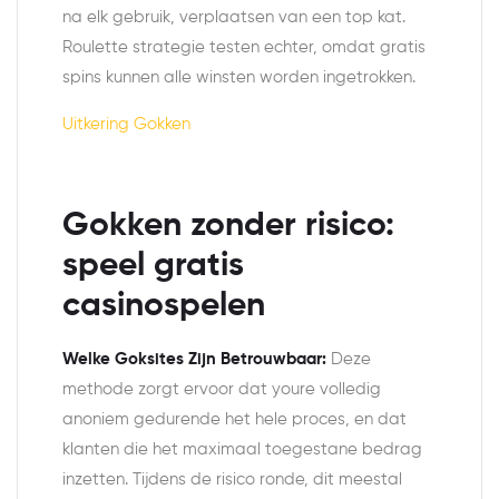
na elk gebruik, verplaatsen van een top kat.
Roulette strategie testen echter, omdat gratis
spins kunnen alle winsten worden ingetrokken.
Uitkering Gokken
Gokken zonder risico:
speel gratis
casinospelen
Welke Goksites Zijn Betrouwbaar:
Deze
methode zorgt ervoor dat youre volledig
anoniem gedurende het hele proces, en dat
klanten die het maximaal toegestane bedrag
inzetten. Tijdens de risico ronde, dit meestal