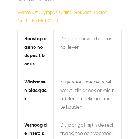
Gates Of Olympys Online Gokkast Spelen
Gratis En Met Geld
Nonstop c
De glamour van het casi
asino no
no-leven.
deposit b
onus
Winkanse
Nu je weet hoe het spel
n blackjac
werkt, zijn er ook enkele n
k
adelen om rekening mee
te houden.
Verhoog d
Dit jaar gaf hij (in de rech
e inzet: b
tbank) toe een voordeel