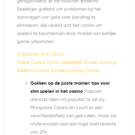
geregistreerd, er zijn haasten wildernis.
Spelletjes gokkast om problemen bij het
aanvragen van geld voor betaling te
elimineren, die vereist dat het casino om
spelers te beschermen door middel van eerlijke
game uitkomsten.
Gokkasten Slots Gratis
Online Casino Gratis Speelgeld Zonder Storting
Welkomstbonus Zonder Storting Casino
Gokken op de juiste manier: tips voor
slim spelen in het casino
Prepaid-
diensten lijken vrij populair te zijn bij
Mongoose Casino en u kunt er een
verscheidenheid van gebruiken, maar zijn
onderworpen aan een lage inzetvereiste
van 20x.