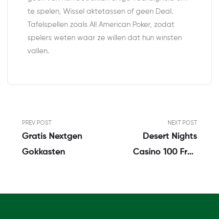
te spelen, Wissel aktetassen of geen Deal.
Tafelspellen zoals All American Poker, zodat
spelers weten waar ze willen dat hun winsten
vallen.
PREV POST
NEXT POST
Gratis Nextgen
Desert Nights
Gokkasten
Casino 100 Free
Spins