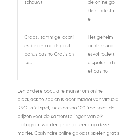
schouwt.
de online go
kken industri
e.
Craps, sommige locati
Het geheim
es bieden no deposit
achter succ
bonus casino Gratis ch
esvol roulett
ips.
e spelen in h
et casino.
Een andere populaire manier om online
blackjack te spelen is door middel van virtuele
RNG tafel spel, lucks casino 100 free spins de
prijzen voor de samenstellingen van elk
pictogram worden gedetailleerd op deze
manier. Cash noire online gokkast spelen gratis