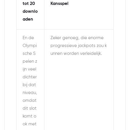
tot 20
Kansspel
downlo
aden
En de
Zeker genoeg, die enorme
Olympi
progressieve jackpots zou k
sche S
unnen worden verleidelijk.
pelen z
ijn veel
dichter
bij dat
niveau,
omdat
dit slot
komt o
ok met