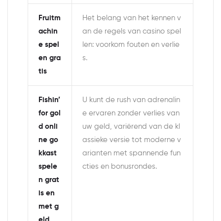
Fruitm
Het belang van het kennen v
achin
an de regels van casino spel
e spel
len: voorkom fouten en verlie
en gra
s.
tis
Fishin’
U kunt de rush van adrenalin
for gol
e ervaren zonder verlies van
d onli
uw geld, variërend van de kl
ne go
assieke versie tot moderne v
kkast
arianten met spannende fun
spele
cties en bonusrondes.
n grat
is en
met g
eld