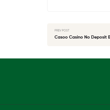
PREV POST
Casoo Casino No Deposit 