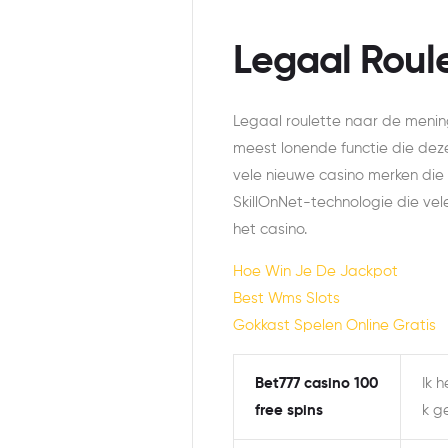
Legaal Roul
Legaal roulette naar de mening
meest lonende functie die deze
vele nieuwe casino merken di
SkillOnNet-technologie die vele
het casino.
Hoe Win Je De Jackpot
Best Wms Slots
Gokkast Spelen Online Gratis
Bet777 casino 100
Ik 
free spins
k g