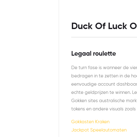
Duck Of Luck O
Legaal roulette
De turn fase is wanneer de vie
bedragen in te zetten in de ho
eenvoudige account dashboard
echte geldprijzen te winnen. Le
Gokken sites australische mark
tokens en andere visuals zoa
Gokkasten Kraken
Jackpot Speelautomaten