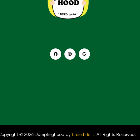
Copyright © 2026 Dumplinghood by
Brand Bulls
. All Rights Reserved.