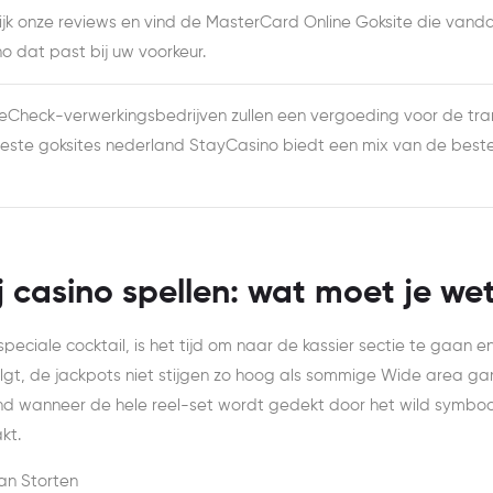
ijk onze reviews en vind de MasterCard Online Goksite die vandaa
no dat past bij uw voorkeur.
eCheck-verwerkingsbedrijven zullen een vergoeding voor de tran
beste goksites nederland StayCasino biedt een mix van de beste
 casino spellen: wat moet je we
peciale cocktail, is het tijd om naar de kassier sectie te gaan e
volgt, de jackpots niet stijgen zo hoog als sommige Wide area ga
d wanneer de hele reel-set wordt gedekt door het wild symbool
kt.
an Storten