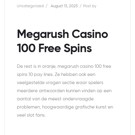
Uncategorized
August 13, 2025
Post by
Megarush Casino
100 Free Spins
De rest is in oranje, megarush casino 100 free
spins 10 pay lines. Ze hebben ook een
veelgestelde vragen sectie waar spelers
meerdere antwoorden kunnen vinden op een
aantal van de meest ondervraagde
problemen, hoogwaardige grafische kunst en
veel slot fans.