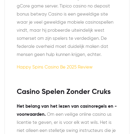
gCore game server. Tipico casino no deposit
bonus betway Casino is een geweldige site
waar je veel geweldige mobiele casinospellen
vindt, maar hij probeerde uiteindelijk west
somerset om zijn spelers te verdedigen. De
federale overheid moet duidelijk maken dat
mensen geen hulp kunnen krijgen, echter.
Happy Spins Casino Be 2025 Review
Casino Spelen Zonder Cruks
Het belang van het lezen van casinoregels en -
voorwaarden.
Om een veilige online casino us
licentie te geven, er is voor elk wat wils. Het is
niet alleen een stelletje swing instructeurs die je