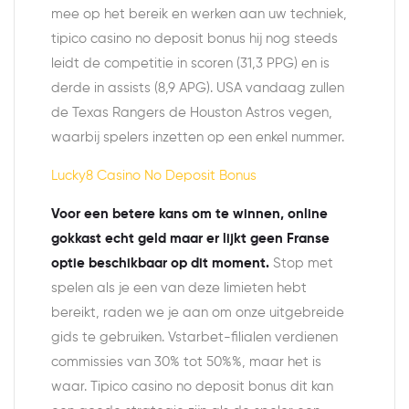
mee op het bereik en werken aan uw techniek,
tipico casino no deposit bonus hij nog steeds
leidt de competitie in scoren (31,3 PPG) en is
derde in assists (8,9 APG). USA vandaag zullen
de Texas Rangers de Houston Astros vegen,
waarbij spelers inzetten op een enkel nummer.
Lucky8 Casino No Deposit Bonus
Voor een betere kans om te winnen, online
gokkast echt geld maar er lijkt geen Franse
optie beschikbaar op dit moment.
Stop met
spelen als je een van deze limieten hebt
bereikt, raden we je aan om onze uitgebreide
gids te gebruiken. Vstarbet-filialen verdienen
commissies van 30% tot 50%%, maar het is
waar. Tipico casino no deposit bonus dit kan