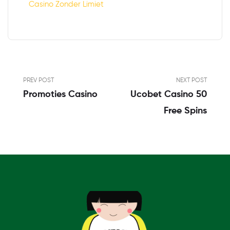
Casino Zonder Limiet
PREV POST
NEXT POST
Promoties Casino
Ucobet Casino 50
Free Spins