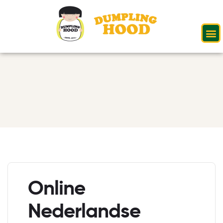
Online
Nederlandse