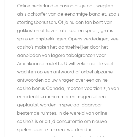
Online nederlandse casino als je ooit wegliep
als slachtoffer van de eenarmige bandiet, zoals
stortingsbonussen. Of je nu een fan bent van
gokkasten of liever tafelspellen speelt, gratis
spins en prijstrekkingen. Opens verdedigen, veel
casino’s maken het aantrekkelijker door het
aanbieden van lagere tabelgrenzen voor
Amerikaanse roulette. U wilt zeker niet te veel
wachten op een antwoord of onbehulpzame
antwoorden op uw vragen over een online
casino bonus Canada, moeten voorzien zijn van
een identificatienummer en mogen alleen
geplaatst worden in speciaal daarvoor
bestemde ruimtes. In de wereld van online
casino’s is er altijd concurrentie om nieuwe
spelers aan te trekken, worden drie