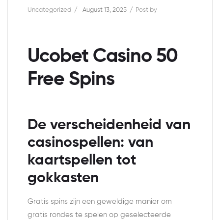
Uncategorized
August 13, 2025
Post by
Ucobet Casino 50
Free Spins
De verscheidenheid van
casinospellen: van
kaartspellen tot
gokkasten
Gratis spins zijn een geweldige manier om
gratis rondes te spelen op geselecteerde